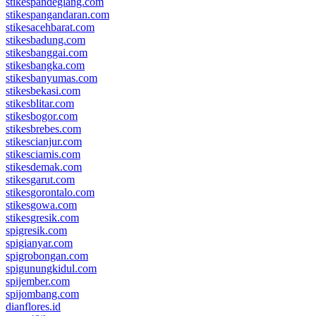
stikespandeglang.com
stikespangandaran.com
stikesacehbarat.com
stikesbadung.com
stikesbanggai.com
stikesbangka.com
stikesbanyumas.com
stikesbekasi.com
stikesblitar.com
stikesbogor.com
stikesbrebes.com
stikescianjur.com
stikesciamis.com
stikesdemak.com
stikesgarut.com
stikesgorontalo.com
stikesgowa.com
stikesgresik.com
spigresik.com
spigianyar.com
spigrobongan.com
spigunungkidul.com
spijember.com
spijombang.com
dianflores.id