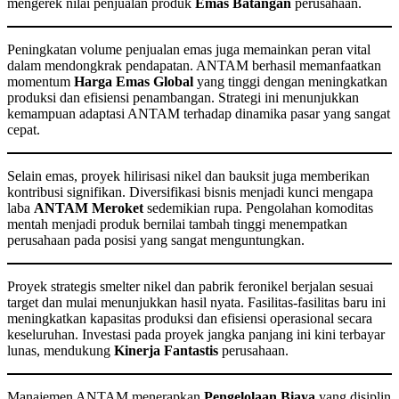
mengerek nilai penjualan produk
Emas Batangan
perusahaan.
Peningkatan volume penjualan emas juga memainkan peran vital
dalam mendongkrak pendapatan. ANTAM berhasil memanfaatkan
momentum
Harga Emas Global
yang tinggi dengan meningkatkan
produksi dan efisiensi penambangan. Strategi ini menunjukkan
kemampuan adaptasi ANTAM terhadap dinamika pasar yang sangat
cepat.
Selain emas, proyek hilirisasi nikel dan bauksit juga memberikan
kontribusi signifikan. Diversifikasi bisnis menjadi kunci mengapa
laba
ANTAM Meroket
sedemikian rupa. Pengolahan komoditas
mentah menjadi produk bernilai tambah tinggi menempatkan
perusahaan pada posisi yang sangat menguntungkan.
Proyek strategis smelter nikel dan pabrik feronikel berjalan sesuai
target dan mulai menunjukkan hasil nyata. Fasilitas-fasilitas baru ini
meningkatkan kapasitas produksi dan efisiensi operasional secara
keseluruhan. Investasi pada proyek jangka panjang ini kini terbayar
lunas, mendukung
Kinerja Fantastis
perusahaan.
Manajemen ANTAM menerapkan
Pengelolaan Biaya
yang disiplin