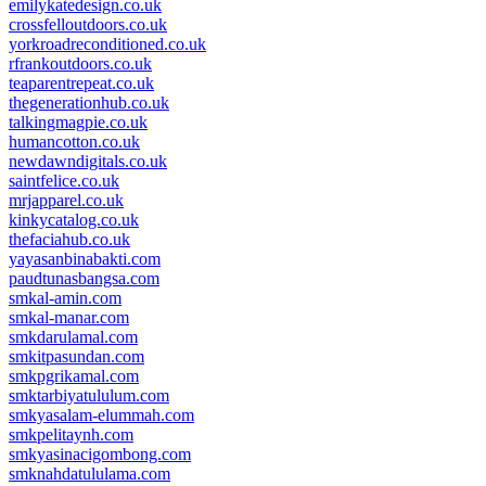
emilykatedesign.co.uk
crossfelloutdoors.co.uk
yorkroadreconditioned.co.uk
rfrankoutdoors.co.uk
teaparentrepeat.co.uk
thegenerationhub.co.uk
talkingmagpie.co.uk
humancotton.co.uk
newdawndigitals.co.uk
saintfelice.co.uk
mrjapparel.co.uk
kinkycatalog.co.uk
thefaciahub.co.uk
yayasanbinabakti.com
paudtunasbangsa.com
smkal-amin.com
smkal-manar.com
smkdarulamal.com
smkitpasundan.com
smkpgrikamal.com
smktarbiyatululum.com
smkyasalam-elummah.com
smkpelitaynh.com
smkyasinacigombong.com
smknahdatululama.com