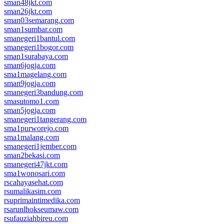
sman48jkt.com
sman26jkt.com
sman03semarang.com
sman1sumbar.com
smanegeri1bantul.com
smanegeri1bogor.com
sman1surabaya.com
sman6jogja.com
sma1magelang.com
sman9jogja.com
smanegeri3bandung.com
smasutomo1.com
sman5jogja.com
smanegeri1tangerang.com
sma1purworejo.com
sma1malang.com
smanegeri1jember.com
sman2bekasi.com
smanegeri47jkt.com
sma1wonosari.com
rscahayasehat.com
rsumalikasim.com
rsuprimaintimedika.com
rsarunlhokseumaw.com
rsufauziahbireu.com