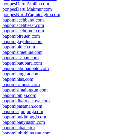
ponpesDarulAmilin.com
ponpesDarulMakmur.com
ponpesNurulYaqintengku.com
bapomiacehbarat.com
bapomiacehbesar.com
bapomiacehtimur.com
bapomibireuen.com
bapomigayolues.com
bapomipidie.com
bapomisimeulue.com
bapomiasahan.com
bapomibatubara.com
bapomilabuhanbatu.com
bapomilangkat.com
bapominias.com
bapomisamosir.com
bapomisimalungun.com
bapomibinjai.com
bapomidharmasraya.com
bapomipasaman.com
bapomisijunjung.com
bapomibukittinggi.com
bapomibanyuasin.com
bapomilahat.com
bapomilubuklinggau.com