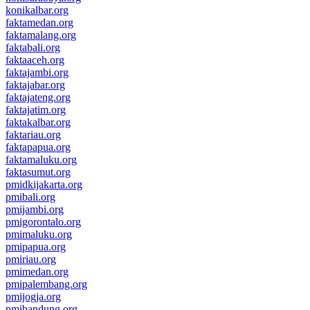
konikalbar.org
faktamedan.org
faktamalang.org
faktabali.org
faktaaceh.org
faktajambi.org
faktajabar.org
faktajateng.org
faktajatim.org
faktakalbar.org
faktariau.org
faktapapua.org
faktamaluku.org
faktasumut.org
pmidkijakarta.org
pmibali.org
pmijambi.org
pmigorontalo.org
pmimaluku.org
pmipapua.org
pmiriau.org
pmimedan.org
pmipalembang.org
pmijogja.org
pmibandung.org