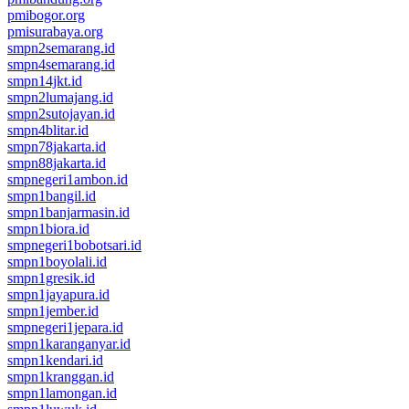
pmibogor.org
pmisurabaya.org
smpn2semarang.id
smpn4semarang.id
smpn14jkt.id
smpn2lumajang.id
smpn2sutojayan.id
smpn4blitar.id
smpn78jakarta.id
smpn88jakarta.id
smpnegeri1ambon.id
smpn1bangil.id
smpn1banjarmasin.id
smpn1biora.id
smpnegeri1bobotsari.id
smpn1boyolali.id
smpn1gresik.id
smpn1jayapura.id
smpn1jember.id
smpnegeri1jepara.id
smpn1karanganyar.id
smpn1kendari.id
smpn1kranggan.id
smpn1lamongan.id