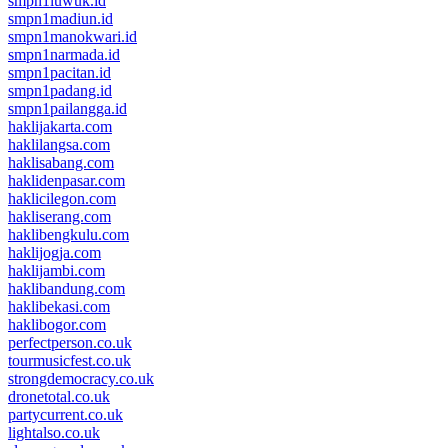
smpn1luwuk.id
smpn1madiun.id
smpn1manokwari.id
smpn1narmada.id
smpn1pacitan.id
smpn1padang.id
smpn1pailangga.id
haklijakarta.com
haklilangsa.com
haklisabang.com
haklidenpasar.com
haklicilegon.com
hakliserang.com
haklibengkulu.com
haklijogja.com
haklijambi.com
haklibandung.com
haklibekasi.com
haklibogor.com
perfectperson.co.uk
tourmusicfest.co.uk
strongdemocracy.co.uk
dronetotal.co.uk
partycurrent.co.uk
lightalso.co.uk