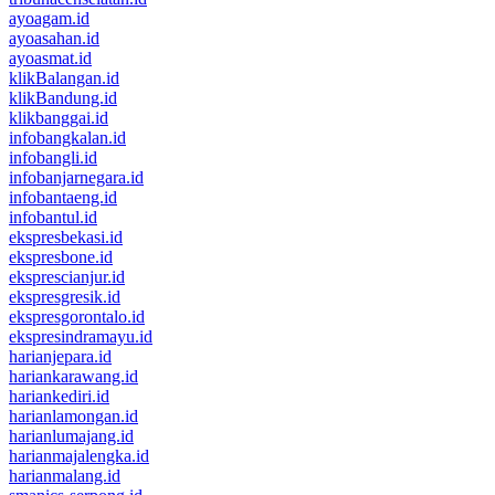
ayoagam.id
ayoasahan.id
ayoasmat.id
klikBalangan.id
klikBandung.id
klikbanggai.id
infobangkalan.id
infobangli.id
infobanjarnegara.id
infobantaeng.id
infobantul.id
ekspresbekasi.id
ekspresbone.id
eksprescianjur.id
ekspresgresik.id
ekspresgorontalo.id
ekspresindramayu.id
harianjepara.id
hariankarawang.id
hariankediri.id
harianlamongan.id
harianlumajang.id
harianmajalengka.id
harianmalang.id