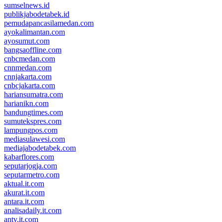
sumselnews.id
publikjabodetabek.id
pemudapancasilamedan.com
ayokalimantan.com
ayosumut.com
bangsaoffline.com
cnbcmedan.com
cnnmedan.com
cnnjakarta.com
cnbcjakarta.com
hariansumatra.com
harianikn.com
bandungtimes.com
sumutekspres.com
lampungpos.com
mediasulawesi.com
mediajabodetabek.com
kabarflores.com
seputarjogja.com
seputarmetro.com
aktual.it.com
akurat.it.com
antara.it.com
analisadaily.it.com
antv.it.com