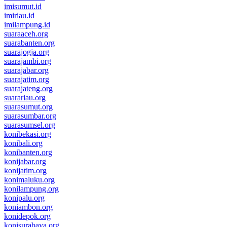
imisumut.id
imiriau.id
imilampung.id
suaraaceh.org
suarabanten.org
suarajogja.org
suarajambi.org
suarajabar.org
suarajatim.org
suarajateng.org
suarariau.org
suarasumut.org
suarasumbar.org
suarasumsel.org
konibekasi.org
konibali.org
konibanten.org
konijabar.org
konijatim.org
konimaluku.org
konilampung.org
konipalu.org
koniambon.org
konidepok.org
konisurabaya.org