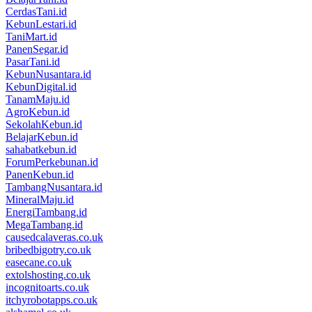
CerdasTani.id
KebunLestari.id
TaniMart.id
PanenSegar.id
PasarTani.id
KebunNusantara.id
KebunDigital.id
TanamMaju.id
AgroKebun.id
SekolahKebun.id
BelajarKebun.id
sahabatkebun.id
ForumPerkebunan.id
PanenKebun.id
TambangNusantara.id
MineralMaju.id
EnergiTambang.id
MegaTambang.id
causedcalaveras.co.uk
bribedbigotry.co.uk
easecane.co.uk
extolshosting.co.uk
incognitoarts.co.uk
itchyrobotapps.co.uk