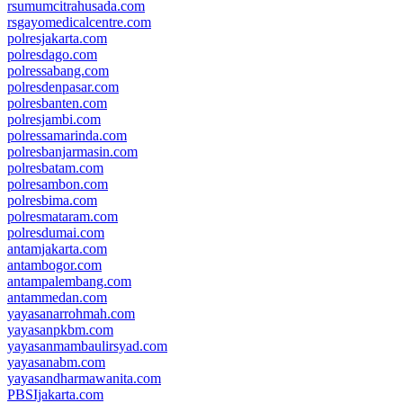
rsumumcitrahusada.com
rsgayomedicalcentre.com
polresjakarta.com
polresdago.com
polressabang.com
polresdenpasar.com
polresbanten.com
polresjambi.com
polressamarinda.com
polresbanjarmasin.com
polresbatam.com
polresambon.com
polresbima.com
polresmataram.com
polresdumai.com
antamjakarta.com
antambogor.com
antampalembang.com
antammedan.com
yayasanarrohmah.com
yayasanpkbm.com
yayasanmambaulirsyad.com
yayasanabm.com
yayasandharmawanita.com
PBSIjakarta.com