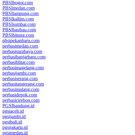
PBSIbogor.com
PBSImedan.com
PBSIlampung.com
PBSIkaltim.com
PBSIsumbar.com
PBSIbaubau.com
PBSIbitung.com
pbsipekanbaru.com
perbasimedan.com
perbasisurabaya.com
perbasibanjarbaru.com
perbasiblitar.com
perbasimagelang.com
perbasijambi.com
perbasiserang.com
perbasitangerang.com
perbasimalang.com
perbasidepok.com
perbasicirebon.com
PGSIbandung.id
pgsiaceh.id
pgsijambi.id
pgsibali.id
pgsijakarta.id
pgsimedan.id