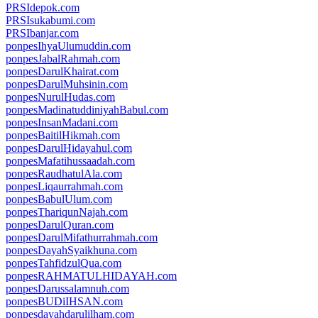
PRSIdepok.com
PRSIsukabumi.com
PRSIbanjar.com
ponpesIhyaUlumuddin.com
ponpesJabalRahmah.com
ponpesDarulKhairat.com
ponpesDarulMuhsinin.com
ponpesNurulHudas.com
ponpesMadinatuddiniyahBabul.com
ponpesInsanMadani.com
ponpesBaitilHikmah.com
ponpesDarulHidayahul.com
ponpesMafatihussaadah.com
ponpesRaudhatulAla.com
ponpesLiqaurrahmah.com
ponpesBabulUlum.com
ponpesThariqunNajah.com
ponpesDarulQuran.com
ponpesDarulMifathurrahmah.com
ponpesDayahSyaikhuna.com
ponpesTahfidzulQua.com
ponpesRAHMATULHIDAYAH.com
ponpesDarussalamnuh.com
ponpesBUDiIHSAN.com
ponpesdayahdarulilham.com