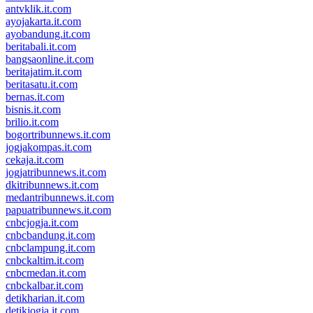
antvklik.it.com
ayojakarta.it.com
ayobandung.it.com
beritabali.it.com
bangsaonline.it.com
beritajatim.it.com
beritasatu.it.com
bernas.it.com
bisnis.it.com
brilio.it.com
bogortribunnews.it.com
jogjakompas.it.com
cekaja.it.com
jogjatribunnews.it.com
dkitribunnews.it.com
medantribunnews.it.com
papuatribunnews.it.com
cnbcjogja.it.com
cnbcbandung.it.com
cnbclampung.it.com
cnbckaltim.it.com
cnbcmedan.it.com
cnbckalbar.it.com
detikharian.it.com
detikjogja.it.com