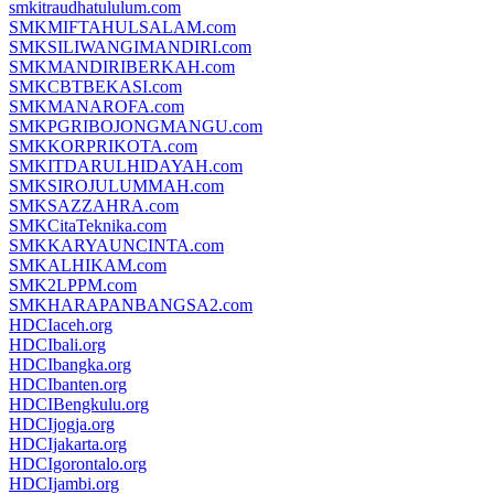
smkitraudhatululum.com
SMKMIFTAHULSALAM.com
SMKSILIWANGIMANDIRI.com
SMKMANDIRIBERKAH.com
SMKCBTBEKASI.com
SMKMANAROFA.com
SMKPGRIBOJONGMANGU.com
SMKKORPRIKOTA.com
SMKITDARULHIDAYAH.com
SMKSIROJULUMMAH.com
SMKSAZZAHRA.com
SMKCitaTeknika.com
SMKKARYAUNCINTA.com
SMKALHIKAM.com
SMK2LPPM.com
SMKHARAPANBANGSA2.com
HDCIaceh.org
HDCIbali.org
HDCIbangka.org
HDCIbanten.org
HDCIBengkulu.org
HDCIjogja.org
HDCIjakarta.org
HDCIgorontalo.org
HDCIjambi.org