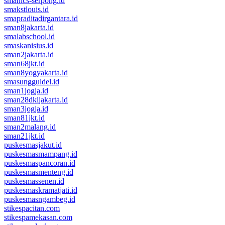
smanics-serpong.id
smakstlouis.id
smapraditadirgantara.id
sman8jakarta.id
smalabschool.id
smaskanisius.id
sman2jakarta.id
sman68jkt.id
sman8yogyakarta.id
smasungguldel.id
sman1jogja.id
sman28dkijakarta.id
sman3jogja.id
sman81jkt.id
sman2malang.id
sman21jkt.id
puskesmasjakut.id
puskesmasmampang.id
puskesmaspancoran.id
puskesmasmenteng.id
puskesmassenen.id
puskesmaskramatjati.id
puskesmasngambeg.id
stikespacitan.com
stikespamekasan.com