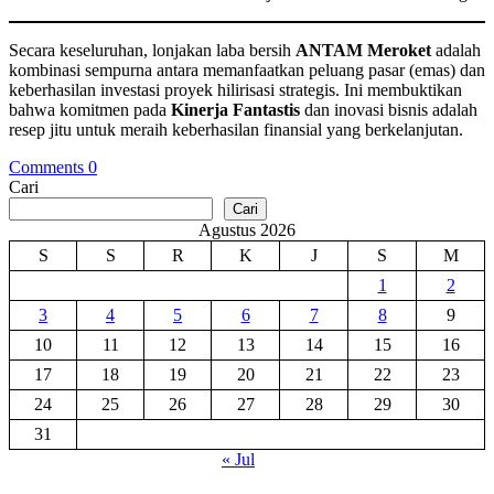
Secara keseluruhan, lonjakan laba bersih
ANTAM Meroket
adalah
kombinasi sempurna antara memanfaatkan peluang pasar (emas) dan
keberhasilan investasi proyek hilirisasi strategis. Ini membuktikan
bahwa komitmen pada
Kinerja Fantastis
dan inovasi bisnis adalah
resep jitu untuk meraih keberhasilan finansial yang berkelanjutan.
Comments 0
Cari
Cari
Agustus 2026
S
S
R
K
J
S
M
1
2
3
4
5
6
7
8
9
10
11
12
13
14
15
16
17
18
19
20
21
22
23
24
25
26
27
28
29
30
31
« Jul