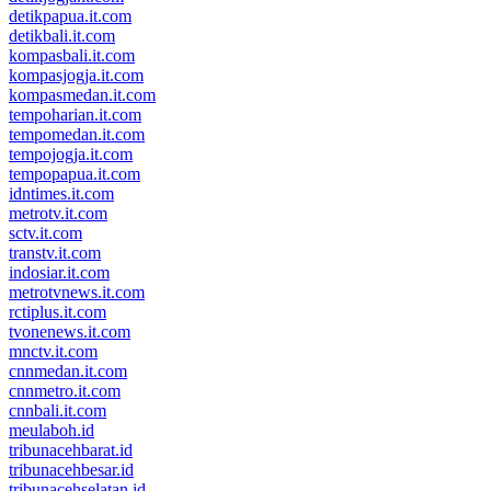
detikpapua.it.com
detikbali.it.com
kompasbali.it.com
kompasjogja.it.com
kompasmedan.it.com
tempoharian.it.com
tempomedan.it.com
tempojogja.it.com
tempopapua.it.com
idntimes.it.com
metrotv.it.com
sctv.it.com
transtv.it.com
indosiar.it.com
metrotvnews.it.com
rctiplus.it.com
tvonenews.it.com
mnctv.it.com
cnnmedan.it.com
cnnmetro.it.com
cnnbali.it.com
meulaboh.id
tribunacehbarat.id
tribunacehbesar.id
tribunacehselatan.id