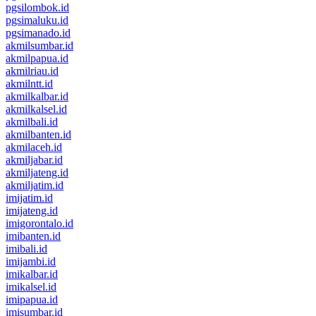
pgsilombok.id
pgsimaluku.id
pgsimanado.id
akmilsumbar.id
akmilpapua.id
akmilriau.id
akmilntt.id
akmilkalbar.id
akmilkalsel.id
akmilbali.id
akmilbanten.id
akmilaceh.id
akmiljabar.id
akmiljateng.id
akmiljatim.id
imijatim.id
imijateng.id
imigorontalo.id
imibanten.id
imibali.id
imijambi.id
imikalbar.id
imikalsel.id
imipapua.id
imisumbar.id