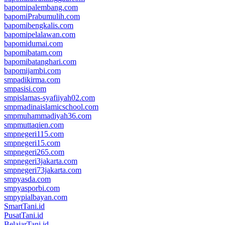
bapomipalembang.com
bapomiPrabumulih.com
bapomibengkalis.com
bapomipelalawan.com
bapomidumai.com
bapomibatam.com
bapomibatanghari.com
bapomijambi.com
smpadikirma.com
smpasisi.com
smpislamas-syafiiyah02.com
smpmadinaislamicschool.com
smpmuhammadiyah36.com
smpmuttaqien.com
smpnegeri115.com
smpnegeri15.com
smpnegeri265.com
smpnegeri3jakarta.com
smpnegeri73jakarta.com
smpyasda.com
smpyasporbi.com
smpypialbayan.com
SmartTani.id
PusatTani.id
BelajarTani.id