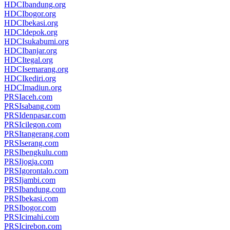
HDCIbandung.org
HDCIbogor.org
HDCIbekasi.org
HDCIdepok.org
HDCIsukabumi.org
HDCIbanjar.org
HDCItegal.org
HDCIsemarang.org
HDCIkediri.org
HDCImadiun.org
PRSIaceh.com
PRSIsabang.com
PRSIdenpasar.com
PRSIcilegon.com
PRSItangerang.com
PRSIserang.com
PRSIbengkulu.com
PRSIjogja.com
PRSIgorontalo.com
PRSIjambi.com
PRSIbandung.com
PRSIbekasi.com
PRSIbogor.com
PRSIcimahi.com
PRSIcirebon.com