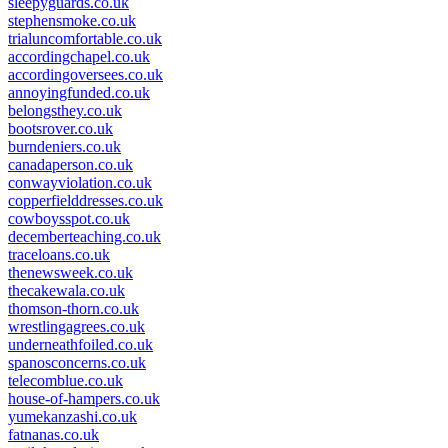
sleepyguards.co.uk
stephensmoke.co.uk
trialuncomfortable.co.uk
accordingchapel.co.uk
accordingoversees.co.uk
annoyingfunded.co.uk
belongsthey.co.uk
bootsrover.co.uk
burndeniers.co.uk
canadaperson.co.uk
conwayviolation.co.uk
copperfielddresses.co.uk
cowboysspot.co.uk
decemberteaching.co.uk
traceloans.co.uk
thenewsweek.co.uk
thecakewala.co.uk
thomson-thorn.co.uk
wrestlingagrees.co.uk
underneathfoiled.co.uk
spanosconcerns.co.uk
telecomblue.co.uk
house-of-hampers.co.uk
yumekanzashi.co.uk
fatnanas.co.uk