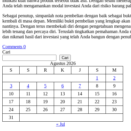
indikasi kuat bahwa produk tersebut tidak asli. Dengan selalu mener
Anda telah mengamankan modal investasi Anda dari risiko barang pal
Sebagai penutup, simpanlah nota pembelian dengan baik sebagai bukti
kembali di masa depan. Memiliki bukti pembelian yang lengkap akan 
nantinya. Dengan terus membekali diri dengan pengetahuan mengen
lebih tenang dan percaya diri. Teruslah tingkatkan pemahaman Anda 
dan nikmati hasil dari investasi yang telah Anda bangun dengan penuh 
Comments 0
Cari
Cari
Agustus 2026
S
S
R
K
J
S
M
1
2
3
4
5
6
7
8
9
10
11
12
13
14
15
16
17
18
19
20
21
22
23
24
25
26
27
28
29
30
31
« Jul