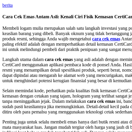
berita
Cara Cek Emas Antam Asli: Kenali Ciri Fisik Kemasan CertiCa
Membeli logam mulia merupakan salah satu langkah investasi yang po
keaslian barang yang dibeli. Banyak oknum yang tidak bertanggung
produk resmi, sehingga Anda wajib mengetahui
cara cek emas
Antam
paling efektif adalah dengan memperhatikan detail kemasan CertiCa
ini untuk melindungi pembeli dari praktik penipuan yang sangat meru
Langkah utama dalam
cara cek emas
yang asli adalah dengan memin
CertiCard menggunakan aplikasi pembaca kode di ponsel Anda. Hasil
resmi yang menampilkan detail spesifikasi produk, seperti berat, nomo
dapat dipindai atau mengarah ke alamat web yang mencurigakan, ma
untuk menghindari potensi kerugian finansial yang besar di kemudian 
Selain memindai kode, perhatikan pula kualitas fisik kemasan Certi
kemasan dengan cetakan yang tajam, hologram yang terlihat sangat jel
tanpa meninggalkan jejak. Dalam melakukan
cara cek emas
ini, ban
sudah pasti keasliannya jika memungkinkan. Detail-detail kecil pada
ditiru oleh para pemalsu yang menggunakan teknologi cetak sederhan
Penting juga untuk selalu membeli emas hanya dari butik resmi atau di
mata masyarakat luas. Jangan mudah tergiur oleh harga yang jauh di 