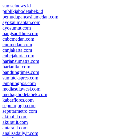
sumselnews.id
publikjabodetabek.id
pemudapancasilamedan.com
ayokalimantan.com
ayosumut.com
bangsaoffline.com
cnbcmedan.com
cnnmedan.com
cnnjakarta.com
cnbcjakarta.com
hariansumatra.com
harianikn.com
bandungtimes.com
sumutekspres.com
lampungpos.com
mediasulawesi.com
mediajabodetabek.com
kabarflores.com
seputarjogja.com
seputarmetro.com
aktual.it.com
akurat.it.com
antara.it.com
analisadaily.it.com