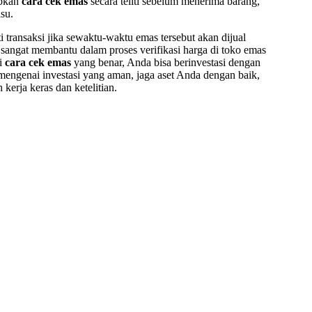
apkan
cara cek emas
secara teliti sebelum menerima barang,
su.
 transaksi jika sewaktu-waktu emas tersebut akan dijual
sangat membantu dalam proses verifikasi harga di toko emas
ai
cara cek emas
yang benar, Anda bisa berinvestasi dengan
mengenai investasi yang aman, jaga aset Anda dengan baik,
kerja keras dan ketelitian.