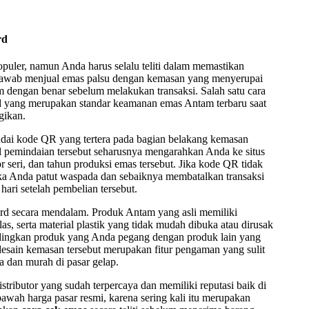
rd
puler, namun Anda harus selalu teliti dalam memastikan
 jawab menjual emas palsu dengan kemasan yang menyerupai
 dengan benar sebelum melakukan transaksi. Salah satu cara
rd yang merupakan standar keamanan emas Antam terbaru saat
gikan.
dai kode QR yang tertera pada bagian belakang kemasan
 pemindaian tersebut seharusnya mengarahkan Anda ke situs
r seri, dan tahun produksi emas tersebut. Jika kode QR tidak
ka Anda patut waspada dan sebaiknya membatalkan transaksi
hari setelah pembelian tersebut.
Card secara mendalam. Produk Antam yang asli memiliki
as, serta material plastik yang tidak mudah dibuka atau dirusak
dingkan produk yang Anda pegang dengan produk lain yang
 desain kemasan tersebut merupakan fitur pengaman yang sulit
a dan murah di pasar gelap.
stributor yang sudah terpercaya dan memiliki reputasi baik di
bawah harga pasar resmi, karena sering kali itu merupakan