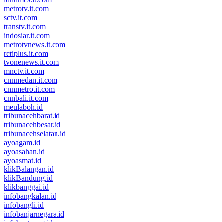
metrotv.it.com
sctv.it.com
transtv.it.com
indosiar.it.com
metrotvnews.it.com
rctiplus.it.com
tvonenews.it.com
mnctv.it.com
cnnmedan.it.com
cnnmetro.it.com
cnnbali.it.com
meulaboh.id
tribunacehbarat.id
tribunacehbesar.id
tribunacehselatan.id
ayoagam.id
ayoasahan.id
ayoasmat.id
klikBalangan.id
klikBandung.id
klikbanggai.id
infobangkalan.id
infobangli.id
infobanjarnegara.id