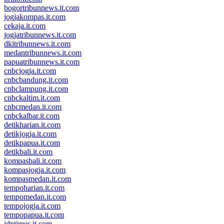
bogortribunnews.it.com
jogjakompas.it.com
cekaja.it.com
jogjatribunnews.it.com
dkitribunnews.it.com
medantribunnews.it.com
papuatribunnews.it.com
cnbcjogja.it.com
cnbcbandung.it.com
cnbclampung.it.com
cnbckaltim.it.com
cnbcmedan.it.com
cnbckalbar.it.com
detikharian.it.com
detikjogja.it.com
detikpapua.it.com
detikbali.it.com
kompasbali.it.com
kompasjogja.it.com
kompasmedan.it.com
tempoharian.it.com
tempomedan.it.com
tempojogja.it.com
tempopapua.it.com
idntimes.it.com