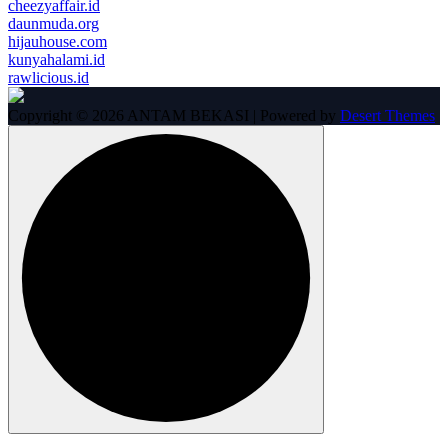
cheezyaffair.id
daunmuda.org
hijauhouse.com
kunyahalami.id
rawlicious.id
Copyright © 2026 ANTAM BEKASI | Powered by
Desert Themes