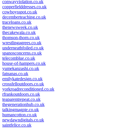
conwayviolation.co.uk
copperfielddresses.co.uk
cowboysspot.co.uk
decemberteaching.co.uk
traceloans.co.uk
thenewsweek.co.uk
thecakewala.co.uk
thomson-thorn.co.uk
wrestlingagrees.co.uk
underneathfoiled.co.uk
spanosconcerns.co.uk
telecomblue.co.uk
house-of-hampers.co.uk
yumekanzashi.co.uk
fatnanas.co.uk
emilykatedesign.co.uk
crossfelloutdoors.co.uk
yorkroadreconditioned.co.uk
rfrankoutdoors.co.uk
teaparentrepeat.co.uk
thegenerationhub.co.uk
talkingmagpie.co.uk
humancotton.co.uk
newdawndigitals.co.uk
saintfelice.co.uk