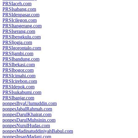
PRSIaceh.com
PRSIsabang.com
PRSIdenpasar.com
PRSIcilegon.com
PRSItangerang.com
PRSIserang.com
PRSIbengkulu.com
PRSIjogja.com
PRSIgorontalo.com
PRSIjambi.com
PRSIbandung.com
PRSIbekasi.com
PRSIbogor.com
PRSIcimahi.com
PRSIcirebon.com
PRSIdepok.com
PRSIsukabumi.com
PRSIbanjar.com
ponpesIhyaUlumuddin.com
ponpesJabalRahmah.com
ponpesDarulKhairat.com
ponpesDarulMuhsinin.com
ponpesNurulHudas.com
ponpesMadinatuddiniyahBabul.com
ponpesInsanMadani.com