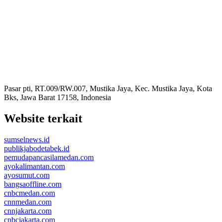
Pasar pti, RT.009/RW.007, Mustika Jaya, Kec. Mustika Jaya, Kota
Bks, Jawa Barat 17158, Indonesia
Website terkait
sumselnews.id
publikjabodetabek.id
pemudapancasilamedan.com
ayokalimantan.com
ayosumut.com
bangsaoffline.com
cnbcmedan.com
cnnmedan.com
cnnjakarta.com
cnbcjakarta.com