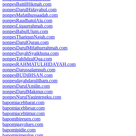
ponpesBaitilHikmah.com
ponpesDarulHidayahul.com
ponpesMafatihussaadah.com
ponpesRaudhatulAla.com
ponpesLiqaurrahmah.com
ponpesBabulUlum.com
ponpesThariqunNajah.com
ponpesDarulQuran.com
ponpesDarulMifathurrahmah.com
ponpesDayahSyaikhuna.com
ponpesTahfidzulQua.com
ponpesRAHMATULHIDAYAH.com
ponpesDarussalamnuh.com
ponpesBUDiIHSAN.com
ponpesdayahdarulilham.com
ponpesDarulAmilin.com
ponpesDarulMakmur.com
ponpesNurulYaqintengku.com
bapomiacehbarat.com
bapomiacehbesar.com
bapomiacehtimur.com
bapomibireuen.com
bapomigayolues.com
bapomipidie.com
bapomisimeulue.com