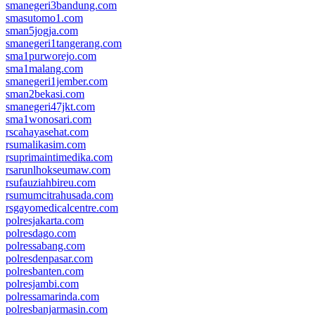
smanegeri3bandung.com
smasutomo1.com
sman5jogja.com
smanegeri1tangerang.com
sma1purworejo.com
sma1malang.com
smanegeri1jember.com
sman2bekasi.com
smanegeri47jkt.com
sma1wonosari.com
rscahayasehat.com
rsumalikasim.com
rsuprimaintimedika.com
rsarunlhokseumaw.com
rsufauziahbireu.com
rsumumcitrahusada.com
rsgayomedicalcentre.com
polresjakarta.com
polresdago.com
polressabang.com
polresdenpasar.com
polresbanten.com
polresjambi.com
polressamarinda.com
polresbanjarmasin.com