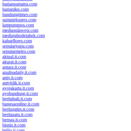
hariansumatra.com
harianikn.com
bandungtimes.com
sumutekspres.com
lampungpos.com
mediasulawesi.com
mediajabodetabek.com
kabarflores.com
seputarjogja.com
seputarmetro.com
aktual.it.com
akurat.it.com
antara.it.com
analisadaily.it.com
antv.it.com
antvklik.it.com
ayojakarta.it.com
ayobandung.it.com
beritabali.it.com
bangsaonline.it.com
beritajatim.it.com
beritasatu.it.com
bernas.it.com
bisnis.it.com
brilio.it.com