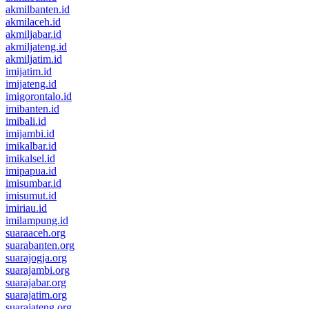
akmilbanten.id
akmilaceh.id
akmiljabar.id
akmiljateng.id
akmiljatim.id
imijatim.id
imijateng.id
imigorontalo.id
imibanten.id
imibali.id
imijambi.id
imikalbar.id
imikalsel.id
imipapua.id
imisumbar.id
imisumut.id
imiriau.id
imilampung.id
suaraaceh.org
suarabanten.org
suarajogja.org
suarajambi.org
suarajabar.org
suarajatim.org
suarajateng.org