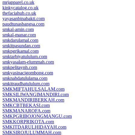
mrjapparel.co.uk
kinkycatalog.co.uk
thefaciahub.co.uk
yayasanbinabakti.com
paudtunasbangsa.com
smkal-amin.com
smkal-manar.com
smkdarulamal.com
smkitpasundan.com
smkpgrikamal.com
smktarbiyatululum.com
smkyasalam-elummah.com
smkpelitaynh.com
smkyasinacigombong.com
smknahdatululama.com
smkitraudhatululum.com
SMKMIFTAHULSALAM.com
SMKSILIWANGIMANDIRI.com
SMKMANDIRIBERKAH.com
SMKCBTBEKASI.com
SMKMANAROFA.com
SMKPGRIBOJONGMANGU.com
SMKKORPRIKOTA.com
SMKITDARULHIDAYAH.com
SMKSIROJULUMMAH.com