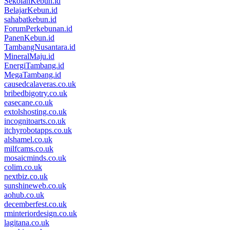
SekolahKebun.id
BelajarKebun.id
sahabatkebun.id
ForumPerkebunan.id
PanenKebun.id
TambangNusantara.id
MineralMaju.id
EnergiTambang.id
MegaTambang.id
causedcalaveras.co.uk
bribedbigotry.co.uk
easecane.co.uk
extolshosting.co.uk
incognitoarts.co.uk
itchyrobotapps.co.uk
alshamel.co.uk
milfcams.co.uk
mosaicminds.co.uk
colim.co.uk
nextbiz.co.uk
sunshineweb.co.uk
aohub.co.uk
decemberfest.co.uk
rminteriordesign.co.uk
lagitana.co.uk