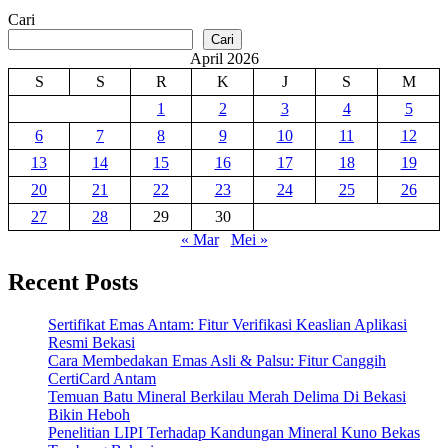
Cari
Cari
April 2026
S
S
R
K
J
S
M
1
2
3
4
5
6
7
8
9
10
11
12
13
14
15
16
17
18
19
20
21
22
23
24
25
26
27
28
29
30
« Mar
Mei »
Recent Posts
Sertifikat Emas Antam: Fitur Verifikasi Keaslian Aplikasi
Resmi Bekasi
Cara Membedakan Emas Asli & Palsu: Fitur Canggih
CertiCard Antam
Temuan Batu Mineral Berkilau Merah Delima Di Bekasi
Bikin Heboh
Penelitian LIPI Terhadap Kandungan Mineral Kuno Bekas