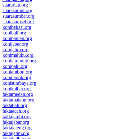
suarariau.org
suarasumut.org
suarasumbar.org
suarasumsel.org
konibekasi.org
konibali.org
konibanten.org
konijabar.org
konijatim.org
konimaluku.org
konilampung.org
konipalu.org
koniambon.org
konidepok.org
konisurabaya.org
konikalbar.org
faktamedan.org
faktamalang.org
faktabali.org
faktaaceh.org
faktajambi.org
faktajabar.org
faktajateng.org
faktajatim.org
faktakalbar.org