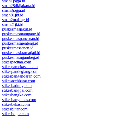
sman1jogja.id
sman28dkijakarta.id
sman3jogja.id
sman81jkt.id
sman2malang.id
sman21jkt.id
puskesmasjakut.id
puskesmasmampang.id
puskesmaspancoran.id
puskesmasmenteng.id
puskesmassenen.id
puskesmaskramatjati.id
puskesmasngambeg.id
stikespacitan.com
stikespamekasan.com
stikespandeglang.com
stikespangandaran.com
stikesacehbarat.com
stikesbadung.com
stikesbanggai.com
stikesbangka.com
stikesbanyumas.com
stikesbekasi.com
stikesblitar.com
stikesbogor.com