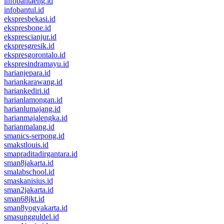
infobantaeng.id
infobantul.id
ekspresbekasi.id
ekspresbone.id
eksprescianjur.id
ekspresgresik.id
ekspresgorontalo.id
ekspresindramayu.id
harianjepara.id
hariankarawang.id
hariankediri.id
harianlamongan.id
harianlumajang.id
harianmajalengka.id
harianmalang.id
smanics-serpong.id
smakstlouis.id
smapraditadirgantara.id
sman8jakarta.id
smalabschool.id
smaskanisius.id
sman2jakarta.id
sman68jkt.id
sman8yogyakarta.id
smasungguldel.id