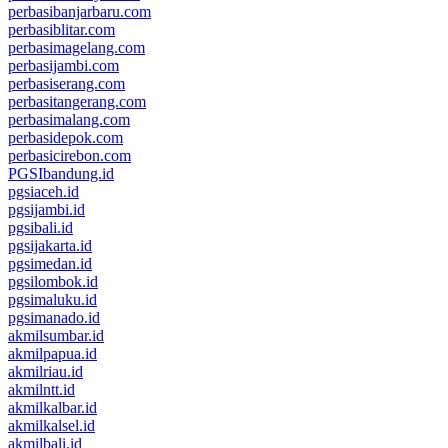
perbasibanjarbaru.com
perbasiblitar.com
perbasimagelang.com
perbasijambi.com
perbasiserang.com
perbasitangerang.com
perbasimalang.com
perbasidepok.com
perbasicirebon.com
PGSIbandung.id
pgsiaceh.id
pgsijambi.id
pgsibali.id
pgsijakarta.id
pgsimedan.id
pgsilombok.id
pgsimaluku.id
pgsimanado.id
akmilsumbar.id
akmilpapua.id
akmilriau.id
akmilntt.id
akmilkalbar.id
akmilkalsel.id
akmilbali.id