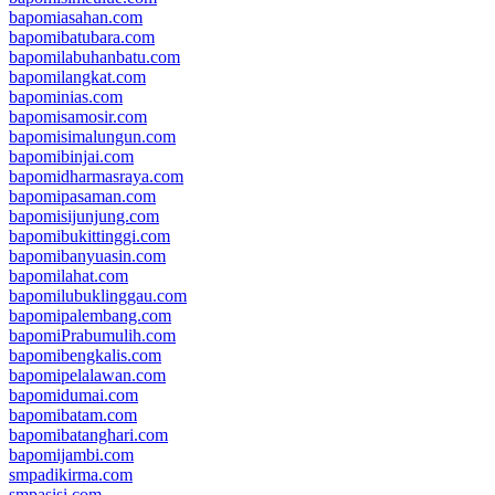
bapomiasahan.com
bapomibatubara.com
bapomilabuhanbatu.com
bapomilangkat.com
bapominias.com
bapomisamosir.com
bapomisimalungun.com
bapomibinjai.com
bapomidharmasraya.com
bapomipasaman.com
bapomisijunjung.com
bapomibukittinggi.com
bapomibanyuasin.com
bapomilahat.com
bapomilubuklinggau.com
bapomipalembang.com
bapomiPrabumulih.com
bapomibengkalis.com
bapomipelalawan.com
bapomidumai.com
bapomibatam.com
bapomibatanghari.com
bapomijambi.com
smpadikirma.com
smpasisi.com