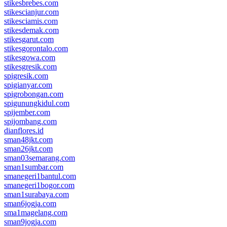
stikesbrebes.com
stikescianjur.com
stikesciamis.com
stikesdemak.com
stikesgarut.com
stikesgorontalo.com
stikesgowa.com
stikesgresik.com
spigresik.com
spigianyar.com
spigrobongan.com
spigunungkidul.com
spijember.com
spijombang.com
dianflores.id
sman48jkt.com
sman26jkt.com
sman03semarang.com
sman1sumbar.com
smanegeri1bantul.com
smanegeri1bogor.com
sman1surabaya.com
sman6jogja.com
sma1magelang.com
sman9jogja.com