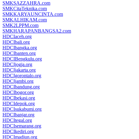
SMKSAZZAHRA.com
SMKCitaTeknika.com
SMKKARYAUNCINTA.com
SMKALHIKAM.com
SMK2LPPM.com
SMKHARAPANBANGSA2.com
HDCIaceh.org
HDCIbali.org
HDCIbangka.org
HDCIbanten.org
HDCIBengkulu.org
HDCIjogja.org
HDCIjakarta.org
HDCIgorontalo.org
HDCIjambi.org
HDCIbandung.org
HDCIbogor.org
HDCIbekasi.org
HDCIdepok.org
HDCIsukabumi.org
HDCIbanjar.org
HDCItegal.org
HDCIsemarang.org
HDCIkediri.org
HDCImadiun.org