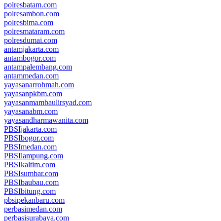
polresbatam.com
polresambon.com
polresbima.com
polresmataram.com
polresdumai.com
antamjakarta.com
antambogor.com
antampalembang.com
antammedan.com
yayasanarrohmah.com
yayasanpkbm.com
yayasanmambaulirsyad.com
yayasanabm.com
yayasandharmawanita.com
PBSIjakarta.com
PBSIbogor.com
PBSImedan.com
PBSIlampung.com
PBSIkaltim.com
PBSIsumbar.com
PBSIbaubau.com
PBSIbitung.com
pbsipekanbaru.com
perbasimedan.com
perbasisurabaya.com