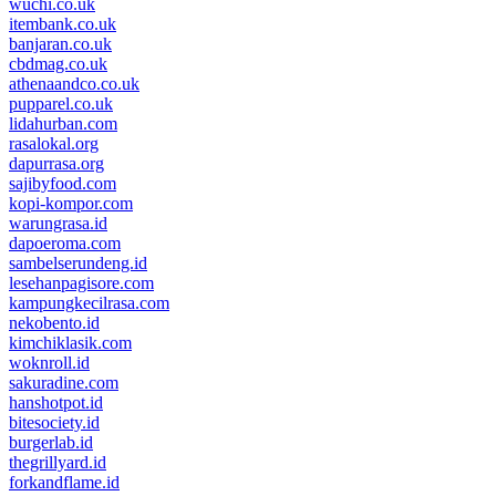
wuchi.co.uk
itembank.co.uk
banjaran.co.uk
cbdmag.co.uk
athenaandco.co.uk
pupparel.co.uk
lidahurban.com
rasalokal.org
dapurrasa.org
sajibyfood.com
kopi-kompor.com
warungrasa.id
dapoeroma.com
sambelserundeng.id
lesehanpagisore.com
kampungkecilrasa.com
nekobento.id
kimchiklasik.com
woknroll.id
sakuradine.com
hanshotpot.id
bitesociety.id
burgerlab.id
thegrillyard.id
forkandflame.id