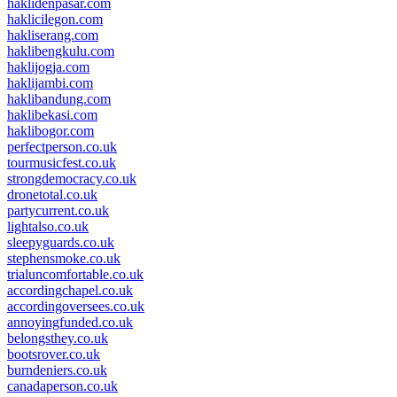
haklidenpasar.com
haklicilegon.com
hakliserang.com
haklibengkulu.com
haklijogja.com
haklijambi.com
haklibandung.com
haklibekasi.com
haklibogor.com
perfectperson.co.uk
tourmusicfest.co.uk
strongdemocracy.co.uk
dronetotal.co.uk
partycurrent.co.uk
lightalso.co.uk
sleepyguards.co.uk
stephensmoke.co.uk
trialuncomfortable.co.uk
accordingchapel.co.uk
accordingoversees.co.uk
annoyingfunded.co.uk
belongsthey.co.uk
bootsrover.co.uk
burndeniers.co.uk
canadaperson.co.uk