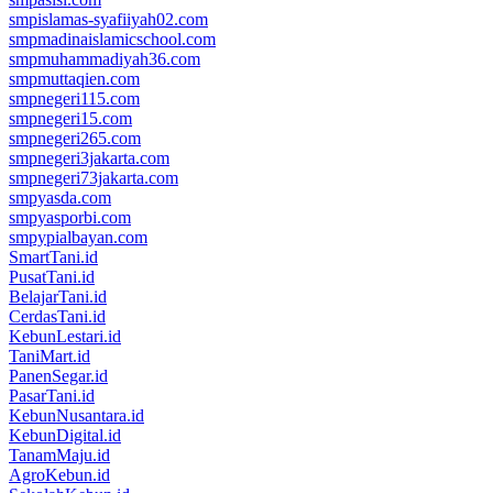
smpislamas-syafiiyah02.com
smpmadinaislamicschool.com
smpmuhammadiyah36.com
smpmuttaqien.com
smpnegeri115.com
smpnegeri15.com
smpnegeri265.com
smpnegeri3jakarta.com
smpnegeri73jakarta.com
smpyasda.com
smpyasporbi.com
smpypialbayan.com
SmartTani.id
PusatTani.id
BelajarTani.id
CerdasTani.id
KebunLestari.id
TaniMart.id
PanenSegar.id
PasarTani.id
KebunNusantara.id
KebunDigital.id
TanamMaju.id
AgroKebun.id