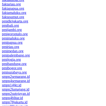
faktariau.org
faktapapua.org
faktamaluku.org
faktasumut.org
pmidkijakarta.org
pmibali.org
pmijambi.org
pmigorontalo.org
pmimaluku.org
pmipapua.org
pmiriau.org
pmimedan.org
pmipalembang.org
pmijogja.org
pmibandung.org
pmibogor.org
pmisurabaya.org
smpn2semarang.id
smpn4semarang.id
smpn14jkt.id
smpn2lumajang.id
smpn2sutojayan.id
smpn4blitar.id
smpn78jakarta.id