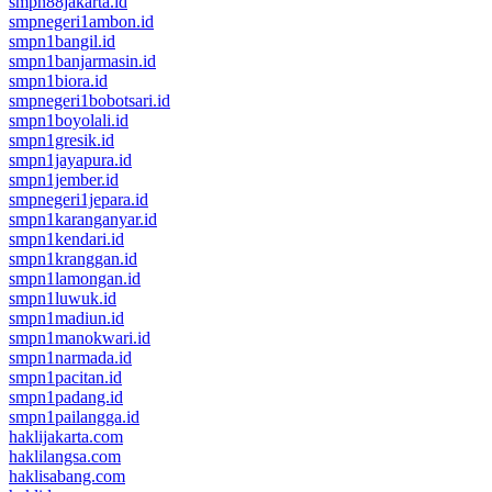
smpn88jakarta.id
smpnegeri1ambon.id
smpn1bangil.id
smpn1banjarmasin.id
smpn1biora.id
smpnegeri1bobotsari.id
smpn1boyolali.id
smpn1gresik.id
smpn1jayapura.id
smpn1jember.id
smpnegeri1jepara.id
smpn1karanganyar.id
smpn1kendari.id
smpn1kranggan.id
smpn1lamongan.id
smpn1luwuk.id
smpn1madiun.id
smpn1manokwari.id
smpn1narmada.id
smpn1pacitan.id
smpn1padang.id
smpn1pailangga.id
haklijakarta.com
haklilangsa.com
haklisabang.com