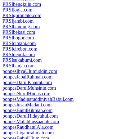
PRSIbengkulu.com
PRSIjogja.com
PRSIgorontalo.com
PRSIjambi.com
PRSIbandung.com
PRSIbekasi.com
PRSIbogor.com
PRSIcimahi.com
PRSIcirebon.com
PRSIdepok.com
PRSIsukabumi.com
PRSIbanjar.com
ponpesIhyaUlumuddin.com
ponpesJabalRahmah.com
ponpesDarulKhairat.com
ponpesDarulMuhsinin.com
ponpesNurulHudas.com
ponpesMadinatuddiniyahBabul.com
ponpesInsanMadani.com
ponpesBaitilHikmah.com
ponpesDarulHidayahul.com
ponpesMafatihussaadah.com
ponpesRaudhatulAla.com
ponpesLiqaurrahmah.com
ponpesBabulUlum.com