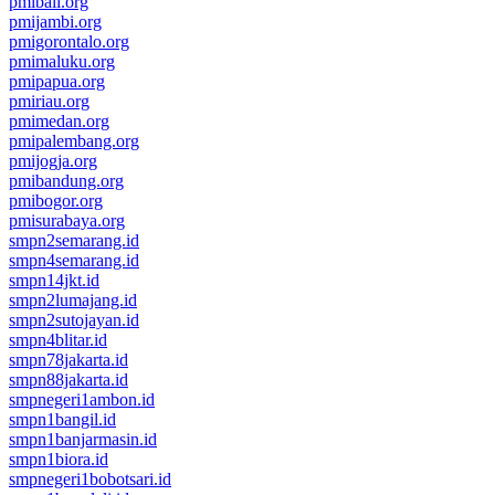
pmibali.org
pmijambi.org
pmigorontalo.org
pmimaluku.org
pmipapua.org
pmiriau.org
pmimedan.org
pmipalembang.org
pmijogja.org
pmibandung.org
pmibogor.org
pmisurabaya.org
smpn2semarang.id
smpn4semarang.id
smpn14jkt.id
smpn2lumajang.id
smpn2sutojayan.id
smpn4blitar.id
smpn78jakarta.id
smpn88jakarta.id
smpnegeri1ambon.id
smpn1bangil.id
smpn1banjarmasin.id
smpn1biora.id
smpnegeri1bobotsari.id