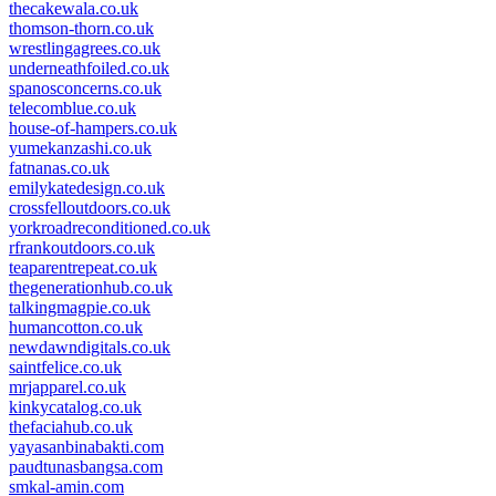
thecakewala.co.uk
thomson-thorn.co.uk
wrestlingagrees.co.uk
underneathfoiled.co.uk
spanosconcerns.co.uk
telecomblue.co.uk
house-of-hampers.co.uk
yumekanzashi.co.uk
fatnanas.co.uk
emilykatedesign.co.uk
crossfelloutdoors.co.uk
yorkroadreconditioned.co.uk
rfrankoutdoors.co.uk
teaparentrepeat.co.uk
thegenerationhub.co.uk
talkingmagpie.co.uk
humancotton.co.uk
newdawndigitals.co.uk
saintfelice.co.uk
mrjapparel.co.uk
kinkycatalog.co.uk
thefaciahub.co.uk
yayasanbinabakti.com
paudtunasbangsa.com
smkal-amin.com