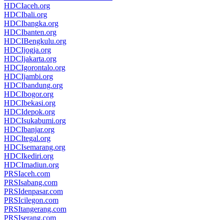
HDCIaceh.org
HDCIbali.org
HDCIbangka.org
HDCIbanten.org
HDCIBengkulu.org
HDCIjogja.org
HDCIjakarta.org
HDCIgorontalo.org
HDCIjambi.org
HDCIbandung.org
HDCIbogor.org
HDCIbekasi.org
HDCIdepok.org
HDCIsukabumi.org
HDCIbanjar.org
HDCItegal.org
HDCIsemarang.org
HDCIkediri.org
HDCImadiun.org
PRSIaceh.com
PRSIsabang.com
PRSIdenpasar.com
PRSIcilegon.com
PRSItangerang.com
PRSIserang.com