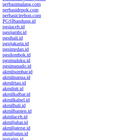
perbasimalang.com
perbasidepok.com
perbasicirebon.com
PGSIbandung.id
pgsiaceh.id
pgsijambi.id
pgsibali.id
pgsijakarta.id
pgsimedan.id
pgsilombok.id
pgsimaluku.id
pgsimanado.id
akmilsumbar.id
akmilpapua.id
akmilriau.id
akmilntt.id
akmilkalbar.id
akmilkalsel.id
akmilbali.id
akmilbanten.id
akmilaceh.id
akmiljabar.id
akmiljateng.id
akmiljatim.id
imijatim.id