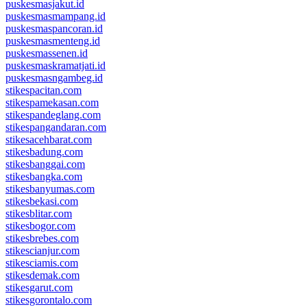
puskesmasjakut.id
puskesmasmampang.id
puskesmaspancoran.id
puskesmasmenteng.id
puskesmassenen.id
puskesmaskramatjati.id
puskesmasngambeg.id
stikespacitan.com
stikespamekasan.com
stikespandeglang.com
stikespangandaran.com
stikesacehbarat.com
stikesbadung.com
stikesbanggai.com
stikesbangka.com
stikesbanyumas.com
stikesbekasi.com
stikesblitar.com
stikesbogor.com
stikesbrebes.com
stikescianjur.com
stikesciamis.com
stikesdemak.com
stikesgarut.com
stikesgorontalo.com