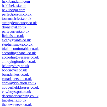
haklibandung.com
haklibekasi.com
haklibogor.com
perfectperson.co.uk
tourmusicfest.co.uk
strongdemocracy.co.uk
dronetotal.co.uk
partycurrent.co.uk
lightalso.co.uk
sleepyguards.co.uk
stephensmoke.co.uk
trialuncomfortable.co.uk
accordingchapel.co.uk
accordingoversees.co.uk
annoyingfunded.co.uk
belongsthey.co.uk
bootsrover.co.uk
burndeniers.co.uk
canadaperson.co.uk
conwayviolation.co.uk
copperfielddresses.co.uk
cowboysspot.co.uk
decemberteaching.co.uk
traceloans.co.uk
thenewsweek.co.uk