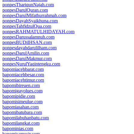
ponpesThariqunNajah.com
ponpesDarulQuran.com
ponpesDarulMifathurrahmah.com
ponpesDayahSyaikhuna.com
ponpesTahfidzulQua.com
ponpesRAHMATULHIDAYAH.com
ponpesDarussalamnuh.com
ponpesBUDiIHSAN.com
ponpesdayahdarulilham.com
ponpesDarulAmilin.com
ponpesDarulMakmur.com
ponpesNurulYaqintengku.com
bapomiacehbarat.com
bapomiacehbesar.com
bapomiacehtimur.com
bapomibireuen.com
bapomigayolues.com
bapomipidie.com
bapomisimeulue.com
bapomiasahan.com
bapomibatubara.com
bapomilabuhanbatu.com
bapomilangkat.com
bapominias.com
bapomisamosir.com