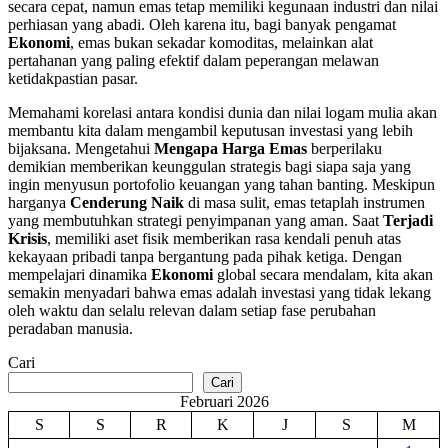
secara cepat, namun emas tetap memiliki kegunaan industri dan nilai
perhiasan yang abadi. Oleh karena itu, bagi banyak pengamat
Ekonomi
, emas bukan sekadar komoditas, melainkan alat
pertahanan yang paling efektif dalam peperangan melawan
ketidakpastian pasar.
Memahami korelasi antara kondisi dunia dan nilai logam mulia akan
membantu kita dalam mengambil keputusan investasi yang lebih
bijaksana. Mengetahui
Mengapa Harga Emas
berperilaku
demikian memberikan keunggulan strategis bagi siapa saja yang
ingin menyusun portofolio keuangan yang tahan banting. Meskipun
harganya
Cenderung Naik
di masa sulit, emas tetaplah instrumen
yang membutuhkan strategi penyimpanan yang aman. Saat
Terjadi
Krisis
, memiliki aset fisik memberikan rasa kendali penuh atas
kekayaan pribadi tanpa bergantung pada pihak ketiga. Dengan
mempelajari dinamika
Ekonomi
global secara mendalam, kita akan
semakin menyadari bahwa emas adalah investasi yang tidak lekang
oleh waktu dan selalu relevan dalam setiap fase perubahan
peradaban manusia.
Cari
Cari
Februari 2026
S
S
R
K
J
S
M