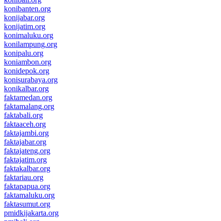
konibanten.org
konijabar.org
konijatim.org
konimaluku.org
konilampung.org
konipalu.org
koniambon.org
konidepok.org
konisurabaya.org
konikalbar.org
faktamedan.org
faktamalang.org
faktabali.org
faktaaceh.org
faktajambi.org
faktajabar.org
faktajateng.org
faktajatim.org
faktakalbar.org
faktariau.org
faktapapua.org
faktamaluku.org
faktasumut.org
pmidkijakarta.org