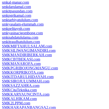
smkal-manar.com
smkdarulamal.com
smkitpasundan.com
smkpgrikamal.com
smktarbiyatululum.com
smkyasalam-elummah.com
smkpelitaynh.com
smkyasinacigombong.com
smknahdatululama.com
smkitraudhatululum.com
SMKMIFTAHULSALAM.com
SMKSILIWANGIMANDIRI.com
SMKMANDIRIBERKAH.com
SMKCBTBEKASI.com
SMKMANAROFA.com
SMKPGRIBOJONGMANGU.com
SMKKORPRIKOTA.com
SMKITDARULHIDAYAH.com
SMKSIROJULUMMAH.com
SMKSAZZAHRA.com
SMKCitaTeknika.com
SMKKARYAUNCINTA.com
SMKALHIKAM.com
SMK2LPPM.com
SMKHARAPANBANGSA2.com