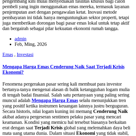
pengembang kini mulai menyediakan fasilitas khusus bagi calon
pembeli yang ingin menggunakan emas mereka, termasuk layanan
penjemputan aset dengan pengawalan ketat. Inovasi metode
pembayaran ini tidak hanya menguntungkan sektor properti, tetapi
juga memberikan dorongan bagi pasar emas lokal untuk tetap aktif
dan bergairah sebagai pilar kekuatan ekonomi rumah tangga.
admin
Feb, Ming, 2026
Emas
,
Investasi
Mengapa Harga Emas Cenderung Naik Saat Terjadi Krisis
Ekonomi?
Fenomena pergerakan pasar sering kali membuat para investor
bertanya-tanya mengenai alasan di balik ketangguhan logam mulia
di tengah badai finansial. Salah satu pertanyaan yang paling sering
muncul adalah
Mengapa Harga Emas
selalu menunjukkan tren
yang positif ketika instrumen keuangan lainnya justru berguguran.
Secara historis, nilai logam kuning ini memang
Cenderung Naik
akibat adanya pergeseran sentimen pelaku pasar yang mencari
keamanan. Kondisi yang memicu hal tersebut biasanya berkaitan
erat dengan saat
Terjadi Krisis
global yang melemahkan daya beli
mata uang utama dunia. Dalam situasi
Ekonomi
yang tidak stabil,