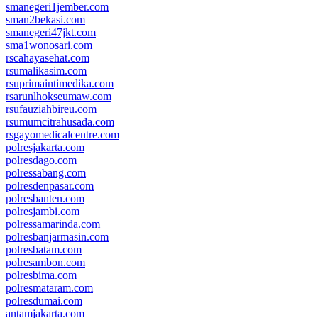
smanegeri1jember.com
sman2bekasi.com
smanegeri47jkt.com
sma1wonosari.com
rscahayasehat.com
rsumalikasim.com
rsuprimaintimedika.com
rsarunlhokseumaw.com
rsufauziahbireu.com
rsumumcitrahusada.com
rsgayomedicalcentre.com
polresjakarta.com
polresdago.com
polressabang.com
polresdenpasar.com
polresbanten.com
polresjambi.com
polressamarinda.com
polresbanjarmasin.com
polresbatam.com
polresambon.com
polresbima.com
polresmataram.com
polresdumai.com
antamjakarta.com