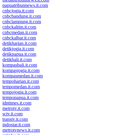
papuatribunnews.it.com
cnbcjogja.it.com
cnbcbandung.it.com
cnbclampung.it.com
cnbckaltim.it.com
cnbcmedan.it.com
cnbckalbar.it.com
detikharian.it.com
detikjogja.it.com
detikpapua.it.com
detikbali.it.com
kompasbali.it.com
kompasjogja.it.com
kompasmedan.it.com
tempoharian.it.com
tempomedan.it.com
tempojogja.it.com
tempopapua.it.com
idntimes.it.com
metrotv.it.com
sctv.it.com
transtv.it.com
indosiar.it.com
metrotvnews.it.com