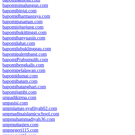
bapomisimalungun.com
bapomibinjai.com
bapomidharmasraya.com
bapomipasaman.com
bapomisijunjung.com
bapomibukittinggi.com
bapomibanyuasin.com
bapomilahat.com
bapomilubuklinggau.com
bapomipalembang.com
bapomiPrabumulih.com
bapomibengkalis.com
bapomipelalawan.com
bapomidumai.com
bapomibatam.com
bapomibatanghari.com
bapomijambi.com
smpadikirma.com
smpasisi.com
smpislamas-syafiiyah02.com
smpmadinaislamicschool.com
smpmuhammadiyah36.com
smpmuttaqien.com
smpnegeri115.com