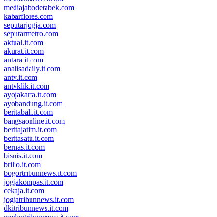
mediajabodetabek.com
kabarflores.com
seputarjogja.com
seputarmetro.com
aktual.it.com
akurat.it.com
antara.it.com
analisadaily.it.com
antv.it.com
antvklik.it.com
ayojakarta.it.com
ayobandung.it.com
beritabali.it.com
bangsaonline.it.com
beritajatim.it.com
beritasatu.it.com
bernas.it.com
bisnis.it.com
brilio.it.com
bogortribunnews.it.com
jogjakompas.it.com
cekaja.it.com
jogjatribunnews.it.com
dkitribunnews.it.com
medantribunnews.it.com