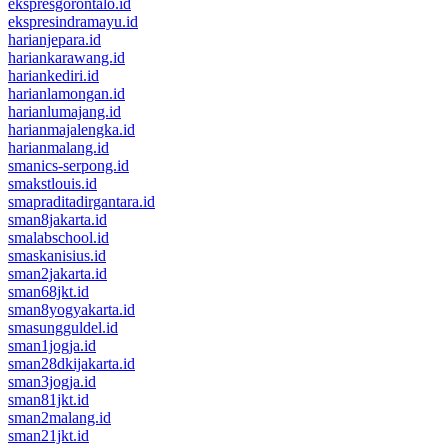
ekspresgorontalo.id
ekspresindramayu.id
harianjepara.id
hariankarawang.id
hariankediri.id
harianlamongan.id
harianlumajang.id
harianmajalengka.id
harianmalang.id
smanics-serpong.id
smakstlouis.id
smapraditadirgantara.id
sman8jakarta.id
smalabschool.id
smaskanisius.id
sman2jakarta.id
sman68jkt.id
sman8yogyakarta.id
smasungguldel.id
sman1jogja.id
sman28dkijakarta.id
sman3jogja.id
sman81jkt.id
sman2malang.id
sman21jkt.id