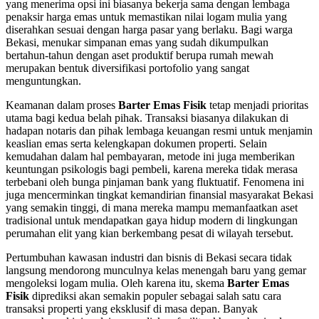
yang menerima opsi ini biasanya bekerja sama dengan lembaga
penaksir harga emas untuk memastikan nilai logam mulia yang
diserahkan sesuai dengan harga pasar yang berlaku. Bagi warga
Bekasi, menukar simpanan emas yang sudah dikumpulkan
bertahun-tahun dengan aset produktif berupa rumah mewah
merupakan bentuk diversifikasi portofolio yang sangat
menguntungkan.
Keamanan dalam proses
Barter Emas Fisik
tetap menjadi prioritas
utama bagi kedua belah pihak. Transaksi biasanya dilakukan di
hadapan notaris dan pihak lembaga keuangan resmi untuk menjamin
keaslian emas serta kelengkapan dokumen properti. Selain
kemudahan dalam hal pembayaran, metode ini juga memberikan
keuntungan psikologis bagi pembeli, karena mereka tidak merasa
terbebani oleh bunga pinjaman bank yang fluktuatif. Fenomena ini
juga mencerminkan tingkat kemandirian finansial masyarakat Bekasi
yang semakin tinggi, di mana mereka mampu memanfaatkan aset
tradisional untuk mendapatkan gaya hidup modern di lingkungan
perumahan elit yang kian berkembang pesat di wilayah tersebut.
Pertumbuhan kawasan industri dan bisnis di Bekasi secara tidak
langsung mendorong munculnya kelas menengah baru yang gemar
mengoleksi logam mulia. Oleh karena itu, skema
Barter Emas
Fisik
diprediksi akan semakin populer sebagai salah satu cara
transaksi properti yang eksklusif di masa depan. Banyak