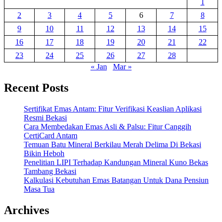
1
2
3
4
5
6
7
8
9
10
11
12
13
14
15
16
17
18
19
20
21
22
23
24
25
26
27
28
« Jan
Mar »
Recent Posts
Sertifikat Emas Antam: Fitur Verifikasi Keaslian Aplikasi
Resmi Bekasi
Cara Membedakan Emas Asli & Palsu: Fitur Canggih
CertiCard Antam
Temuan Batu Mineral Berkilau Merah Delima Di Bekasi
Bikin Heboh
Penelitian LIPI Terhadap Kandungan Mineral Kuno Bekas
Tambang Bekasi
Kalkulasi Kebutuhan Emas Batangan Untuk Dana Pensiun
Masa Tua
Archives