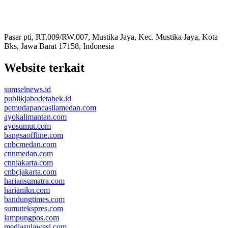
Pasar pti, RT.009/RW.007, Mustika Jaya, Kec. Mustika Jaya, Kota
Bks, Jawa Barat 17158, Indonesia
Website terkait
sumselnews.id
publikjabodetabek.id
pemudapancasilamedan.com
ayokalimantan.com
ayosumut.com
bangsaoffline.com
cnbcmedan.com
cnnmedan.com
cnnjakarta.com
cnbcjakarta.com
hariansumatra.com
harianikn.com
bandungtimes.com
sumutekspres.com
lampungpos.com
mediasulawesi.com