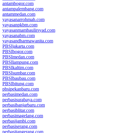
antambogor.com
antampalembang.com
antammedan.com
yayasanarrohmah.com
yayasanpkbm.com
yayasanmambaulirsyad.com
yayasanabm.com
yayasandharmawanita.com
PBSIjakarta.com
PBSIbogor.com
PBSImedan.com
PBSIlampung.com
PBSIkaltim.com
PBSIsumbar.com
PBSIbaubau.com
PBSIbitung.com
pbsipekanbaru.com
perbasimedan.com
perbasisurabaya.com
perbasibanjarbaru.com
perbasiblitar.com
perbasimagelang.com
perbasijambi.com
perbasiserang.com
perbasitangerang.com