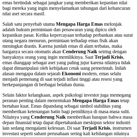
emas bertindak sebagai jangkar yang memberikan kepastian nilai
bagi mereka yang ingin menyelamatkan tabungan dari kehancuran
nilai aset secara masif.
Salah satu penyebab utama
Mengapa Harga Emas
melonjak
adalah hukum permintaan dan penawaran yang dipicu oleh
kepanikan pasar. Ketika kepercayaan terhadap perbankan atau surat
utang negara menurun, permintaan terhadap emas fisik akan
meningkat drastis. Karena jumlah emas di alam terbatas, maka
harganya secara otomatis akan
Cenderung Naik
seiring dengan
banyaknya orang yang ingin memilikinya. Saat
Terjadi Krisis
,
emas dianggap sebagai aset yang paling jujur karena nilainya tidak
dapat dimanipulasi oleh kebijakan cetak uang pemerintah. Inilah
alasan mengapa dalam sejarah
Ekonomi
modern, emas selalu
menjadi pemenang di saat terjadi inflasi tinggi atau resesi yang
berkepanjangan di berbagai belahan dunia.
Selain faktor kelangkaan, aspek psikologi investor juga memegang
peranan penting dalam menentukan
Mengapa Harga Emas
tetap
bertahan kuat. Emas dipandang sebagai simbol stabilitas yang
memberikan ketenangan batin bagi pemiliknya di masa-masa sulit.
Nilainya yang
Cenderung Naik
memberikan harapan bahwa masa
depan finansial tetap dapat dipertahankan meskipun sektor industri
lain sedang mengalami kelesuan. Di saat
Terjadi Krisis
, instrumen
investasi seperti saham perusahaan sering kali kehilangan nilainya