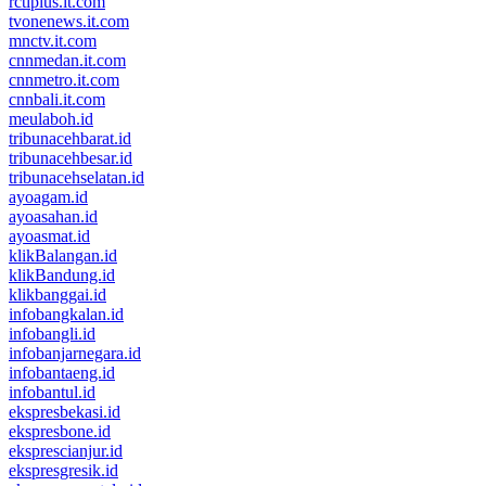
rctiplus.it.com
tvonenews.it.com
mnctv.it.com
cnnmedan.it.com
cnnmetro.it.com
cnnbali.it.com
meulaboh.id
tribunacehbarat.id
tribunacehbesar.id
tribunacehselatan.id
ayoagam.id
ayoasahan.id
ayoasmat.id
klikBalangan.id
klikBandung.id
klikbanggai.id
infobangkalan.id
infobangli.id
infobanjarnegara.id
infobantaeng.id
infobantul.id
ekspresbekasi.id
ekspresbone.id
eksprescianjur.id
ekspresgresik.id