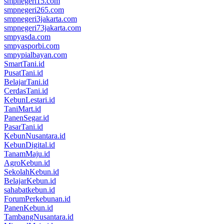
smpnegeri15.com
smpnegeri265.com
smpnegeri3jakarta.com
smpnegeri73jakarta.com
smpyasda.com
smpyasporbi.com
smpypialbayan.com
SmartTani.id
PusatTani.id
BelajarTani.id
CerdasTani.id
KebunLestari.id
TaniMart.id
PanenSegar.id
PasarTani.id
KebunNusantara.id
KebunDigital.id
TanamMaju.id
AgroKebun.id
SekolahKebun.id
BelajarKebun.id
sahabatkebun.id
ForumPerkebunan.id
PanenKebun.id
TambangNusantara.id