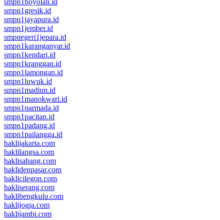
smpn1boyolali.id
smpn1gresik.id
smpn1jayapura.id
smpn1jember.id
smpnegeri1jepara.id
smpn1karanganyar.id
smpn1kendari.id
smpn1kranggan.id
smpn1lamongan.id
smpn1luwuk.id
smpn1madiun.id
smpn1manokwari.id
smpn1narmada.id
smpn1pacitan.id
smpn1padang.id
smpn1pailangga.id
haklijakarta.com
haklilangsa.com
haklisabang.com
haklidenpasar.com
haklicilegon.com
hakliserang.com
haklibengkulu.com
haklijogja.com
haklijambi.com