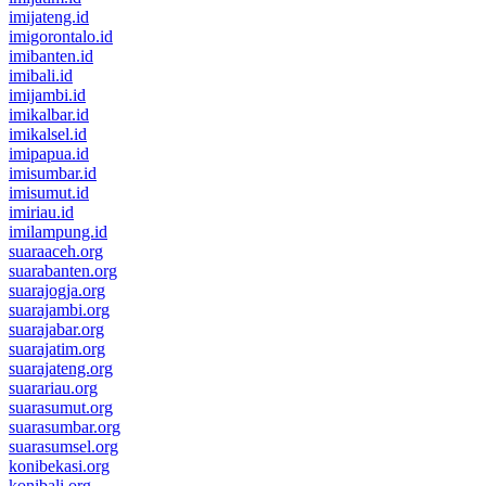
imijateng.id
imigorontalo.id
imibanten.id
imibali.id
imijambi.id
imikalbar.id
imikalsel.id
imipapua.id
imisumbar.id
imisumut.id
imiriau.id
imilampung.id
suaraaceh.org
suarabanten.org
suarajogja.org
suarajambi.org
suarajabar.org
suarajatim.org
suarajateng.org
suarariau.org
suarasumut.org
suarasumbar.org
suarasumsel.org
konibekasi.org
konibali.org