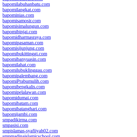
bapomilabuhanbatu.com
bapomilangkat.com
bapominias.com
bapomisamosir.com
bapomisimalungun.com
bapomibinjai.com
bapomidharmasraya.com
bapomipasaman.com
bapomisijunjung.com
bapomibukittinggi.com
bapomibanyuasin.com
bapomilahat.com
bapomilubuklinggau.com
bapomipalembang.com
bapomiPrabumulih.com
bapomibengkalis.com
bapomipelalawan.com
bapomidumai.com
bapomibatam.com
bapomibatanghari.com
bapomijambi.com
smpadikirma.com
smpasisi.com
smpislamas-syafiiyah02.com
smpmadinaislamicschool.com