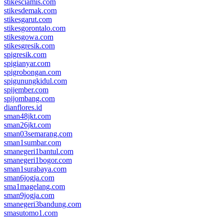
stikesciamis.com
stikesdemak.com
stikesgarut.com
stikesgorontalo.com
stikesgowa.com
stikesgresik.com
spigresik.com
spigianyar.com
spigrobongan.com
spigunungkidul.com
spijember.com
spijombang.com
dianflores.id
sman48jkt.com
sman26jkt.com
sman03semarang.com
sman1sumbar.com
smanegeri1bantul.com
smanegeri1bogor.com
sman1surabaya.com
sman6jogja.com
sma1magelang.com
sman9jogja.com
smanegeri3bandung.com
smasutomo1.com