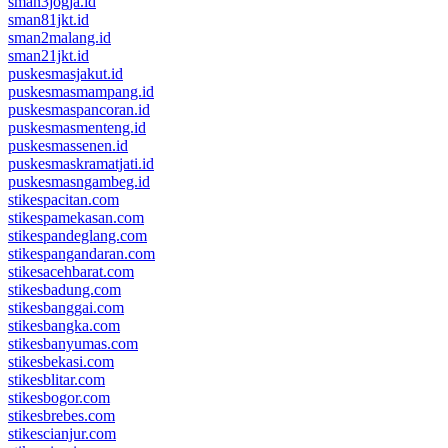
sman3jogja.id
sman81jkt.id
sman2malang.id
sman21jkt.id
puskesmasjakut.id
puskesmasmampang.id
puskesmaspancoran.id
puskesmasmenteng.id
puskesmassenen.id
puskesmaskramatjati.id
puskesmasngambeg.id
stikespacitan.com
stikespamekasan.com
stikespandeglang.com
stikespangandaran.com
stikesacehbarat.com
stikesbadung.com
stikesbanggai.com
stikesbangka.com
stikesbanyumas.com
stikesbekasi.com
stikesblitar.com
stikesbogor.com
stikesbrebes.com
stikescianjur.com