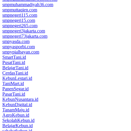
smpmuhammadiyah36.com
smpmuttaqien.com
smpnegeri115.com
smpnegeri15.com
smpnegeri265.com
smpnegeri3jakarta.com
smpnegeri73jakarta.com
smpyasda.com
smpyasporbi.com
smpypialbayan.com
SmartTani.id
PusatTani.id
BelajarTani.id
CerdasTani.id
KebunLestari.id
TaniMart.id
PanenSegar.id
PasarTani.id
KebunNusantara.id
KebunDigital.id
TanamMaju.id
AgroKebun.id
SekolahKebun.id
BelajarKebun.id
sahabatkebun.id