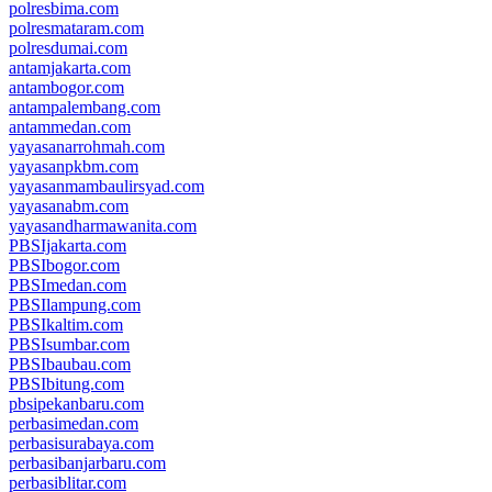
polresbima.com
polresmataram.com
polresdumai.com
antamjakarta.com
antambogor.com
antampalembang.com
antammedan.com
yayasanarrohmah.com
yayasanpkbm.com
yayasanmambaulirsyad.com
yayasanabm.com
yayasandharmawanita.com
PBSIjakarta.com
PBSIbogor.com
PBSImedan.com
PBSIlampung.com
PBSIkaltim.com
PBSIsumbar.com
PBSIbaubau.com
PBSIbitung.com
pbsipekanbaru.com
perbasimedan.com
perbasisurabaya.com
perbasibanjarbaru.com
perbasiblitar.com