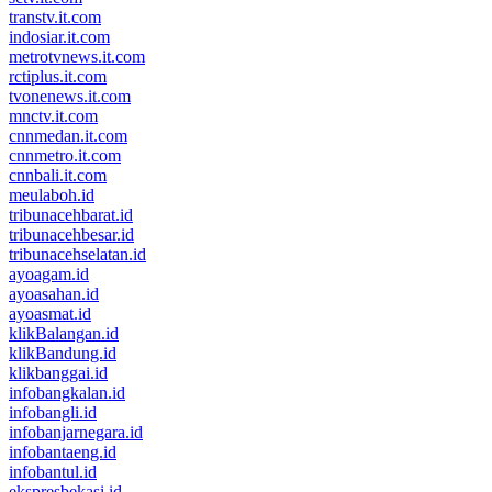
transtv.it.com
indosiar.it.com
metrotvnews.it.com
rctiplus.it.com
tvonenews.it.com
mnctv.it.com
cnnmedan.it.com
cnnmetro.it.com
cnnbali.it.com
meulaboh.id
tribunacehbarat.id
tribunacehbesar.id
tribunacehselatan.id
ayoagam.id
ayoasahan.id
ayoasmat.id
klikBalangan.id
klikBandung.id
klikbanggai.id
infobangkalan.id
infobangli.id
infobanjarnegara.id
infobantaeng.id
infobantul.id
ekspresbekasi.id