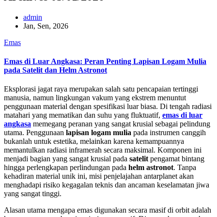
admin
Jan, Sen, 2026
Emas
Emas di Luar Angkasa: Peran Penting Lapisan Logam Mulia
pada Satelit dan Helm Astronot
Eksplorasi jagat raya merupakan salah satu pencapaian tertinggi
manusia, namun lingkungan vakum yang ekstrem menuntut
penggunaan material dengan spesifikasi luar biasa. Di tengah radiasi
matahari yang mematikan dan suhu yang fluktuatif,
emas di luar
angkasa
memegang peranan yang sangat krusial sebagai pelindung
utama. Penggunaan
lapisan logam mulia
pada instrumen canggih
bukanlah untuk estetika, melainkan karena kemampuannya
memantulkan radiasi inframerah secara maksimal. Komponen ini
menjadi bagian yang sangat krusial pada
satelit
pengamat bintang
hingga perlengkapan perlindungan pada
helm astronot
. Tanpa
kehadiran material unik ini, misi penjelajahan antarplanet akan
menghadapi risiko kegagalan teknis dan ancaman keselamatan jiwa
yang sangat tinggi.
Alasan utama mengapa emas digunakan secara masif di orbit adalah