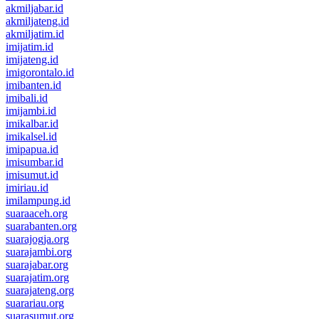
akmiljabar.id
akmiljateng.id
akmiljatim.id
imijatim.id
imijateng.id
imigorontalo.id
imibanten.id
imibali.id
imijambi.id
imikalbar.id
imikalsel.id
imipapua.id
imisumbar.id
imisumut.id
imiriau.id
imilampung.id
suaraaceh.org
suarabanten.org
suarajogja.org
suarajambi.org
suarajabar.org
suarajatim.org
suarajateng.org
suarariau.org
suarasumut.org