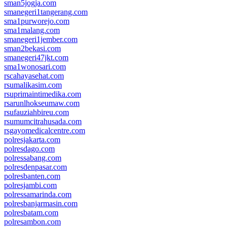
sman5jogja.com
smanegeri1tangerang.com
sma1purworejo.com
sma1malang.com
smanegeri1jember.com
sman2bekasi.com
smanegeri47jkt.com
sma1wonosari.com
rscahayasehat.com
rsumalikasim.com
rsuprimaintimedika.com
rsarunlhokseumaw.com
rsufauziahbireu.com
rsumumcitrahusada.com
rsgayomedicalcentre.com
polresjakarta.com
polresdago.com
polressabang.com
polresdenpasar.com
polresbanten.com
polresjambi.com
polressamarinda.com
polresbanjarmasin.com
polresbatam.com
polresambon.com