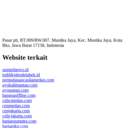
Pasar pti, RT.009/RW.007, Mustika Jaya, Kec. Mustika Jaya, Kota
Bks, Jawa Barat 17158, Indonesia
Website terkait
sumselnews.id
publikjabodetabek.id
pemudapancasilamedan.com
ayokalimantan.com
ayosumut.com
bangsaoffline.com
cnbcmedan.com
cnnmedan.com
cnnjakarta.com
cnbcjakarta.com
hariansumatra.com
harianikn.com