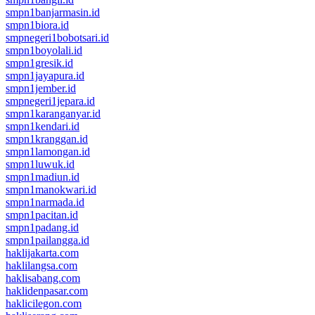
smpn1banjarmasin.id
smpn1biora.id
smpnegeri1bobotsari.id
smpn1boyolali.id
smpn1gresik.id
smpn1jayapura.id
smpn1jember.id
smpnegeri1jepara.id
smpn1karanganyar.id
smpn1kendari.id
smpn1kranggan.id
smpn1lamongan.id
smpn1luwuk.id
smpn1madiun.id
smpn1manokwari.id
smpn1narmada.id
smpn1pacitan.id
smpn1padang.id
smpn1pailangga.id
haklijakarta.com
haklilangsa.com
haklisabang.com
haklidenpasar.com
haklicilegon.com