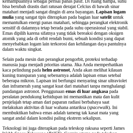
kemampuannya sebagai perisai panas pasif. Di ruang hampa, suhu
bisa berubah drastis dari ratusan derajat Celcius di bawah sinar
matahari menjadi sangat dingin di area bayangan.
Lapisan logam
mulia
yang sangat tipis diterapkan pada bagian luar
satelit
untuk
memantulkan energi panas matahari, sehingga perangkat elektronik
sensitif di dalamnya tetap berada pada suhu operasional yang stabil.
Emas dipilih karena sifatnya yang tidak bereaksi dengan oksigen
atomik yang ada di orbit rendah bumi, sebuah kondisi yang dapat
menyebabkan logam lain terkorosi dan kehilangan daya pantulnya
dalam waktu singkat.
Selain pada mesin dan perangkat pengorbit, proteksi terhadap
manusia juga menjadi prioritas utama. Jika Anda memperhatikan
kaca pelindung pada
helm astronot
, Anda akan melihat kilauan
kuning transparan yang sebenarnya adalah lapisan emas setebal
beberapa mikron. Lapisan ini berfungsi menyaring sinar ultraviolet
dan inframerah yang sangat kuat dari matahari tanpa menghalangi
pandangan astronot. Penggunaan
emas di luar angkasa
pada
peralatan pendukung kehidupan ini memastikan mata dan kulit
penjelajah tetap aman dari paparan radiasi berbahaya saat
melakukan aktivitas di luar wahana antariksa (
spacewalk
). Ini
membuktikan bahwa emas adalah tameng tak kasat mata yang
sangat andal dalam kondisi paling ekstrem sekalipun.
Teknologi ini juga diterapkan pada teleskop raksasa seperti James