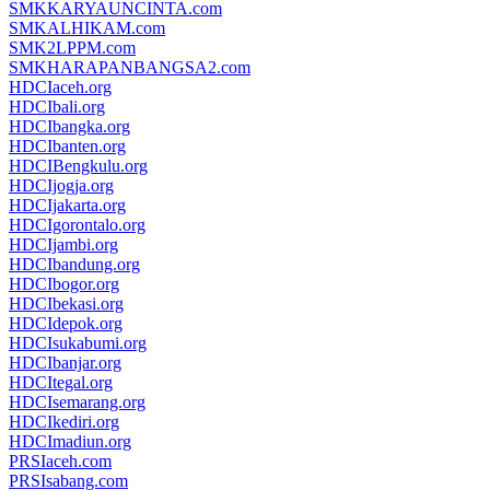
SMKKARYAUNCINTA.com
SMKALHIKAM.com
SMK2LPPM.com
SMKHARAPANBANGSA2.com
HDCIaceh.org
HDCIbali.org
HDCIbangka.org
HDCIbanten.org
HDCIBengkulu.org
HDCIjogja.org
HDCIjakarta.org
HDCIgorontalo.org
HDCIjambi.org
HDCIbandung.org
HDCIbogor.org
HDCIbekasi.org
HDCIdepok.org
HDCIsukabumi.org
HDCIbanjar.org
HDCItegal.org
HDCIsemarang.org
HDCIkediri.org
HDCImadiun.org
PRSIaceh.com
PRSIsabang.com