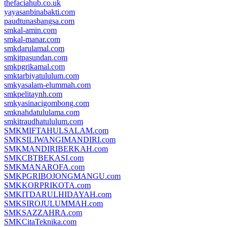
thefaciahub.co.uk
yayasanbinabakti.com
paudtunasbangsa.com
smkal-amin.com
smkal-manar.com
smkdarulamal.com
smkitpasundan.com
smkpgrikamal.com
smktarbiyatululum.com
smkyasalam-elummah.com
smkpelitaynh.com
smkyasinacigombong.com
smknahdatululama.com
smkitraudhatululum.com
SMKMIFTAHULSALAM.com
SMKSILIWANGIMANDIRI.com
SMKMANDIRIBERKAH.com
SMKCBTBEKASI.com
SMKMANAROFA.com
SMKPGRIBOJONGMANGU.com
SMKKORPRIKOTA.com
SMKITDARULHIDAYAH.com
SMKSIROJULUMMAH.com
SMKSAZZAHRA.com
SMKCitaTeknika.com