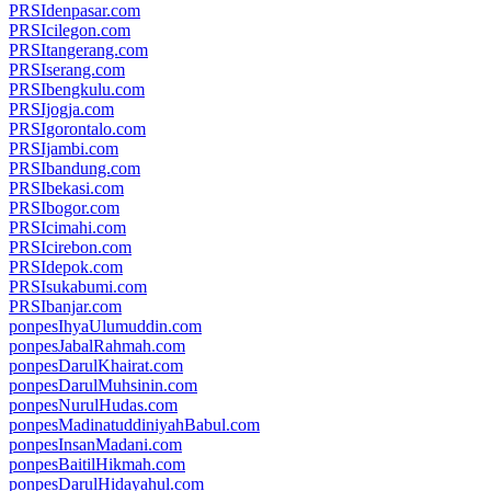
PRSIdenpasar.com
PRSIcilegon.com
PRSItangerang.com
PRSIserang.com
PRSIbengkulu.com
PRSIjogja.com
PRSIgorontalo.com
PRSIjambi.com
PRSIbandung.com
PRSIbekasi.com
PRSIbogor.com
PRSIcimahi.com
PRSIcirebon.com
PRSIdepok.com
PRSIsukabumi.com
PRSIbanjar.com
ponpesIhyaUlumuddin.com
ponpesJabalRahmah.com
ponpesDarulKhairat.com
ponpesDarulMuhsinin.com
ponpesNurulHudas.com
ponpesMadinatuddiniyahBabul.com
ponpesInsanMadani.com
ponpesBaitilHikmah.com
ponpesDarulHidayahul.com