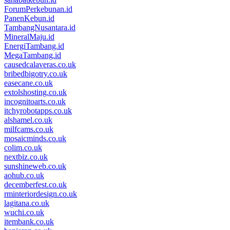
ForumPerkebunan.id
PanenKebun.id
TambangNusantara.id
MineralMaju.id
EnergiTambang.id
MegaTambang.id
causedcalaveras.co.uk
bribedbigotry.co.uk
easecane.co.uk
extolshosting.co.uk
incognitoarts.co.uk
itchyrobotapps.co.uk
alshamel.co.uk
milfcams.co.uk
mosaicminds.co.uk
colim.co.uk
nextbiz.co.uk
sunshineweb.co.uk
aohub.co.uk
decemberfest.co.uk
rminteriordesign.co.uk
lagitana.co.uk
wuchi.co.uk
itembank.co.uk