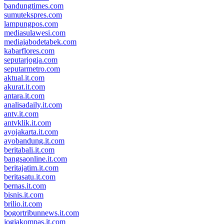
bandungtimes.com
sumutekspres.com
lampungpos.com
mediasulawesi.com
mediajabodetabek.com
kabarflores.com
seputarjogja.com
seputarmetro.com
aktual.it.com
akurat.it.com
antara.it.com
analisadaily.it.com
antv.it.com
antvklik.it.com
ayojakarta.it.com
ayobandung.it.com
beritabali.it.com
bangsaonline.it.com
beritajatim.it.com
beritasatu.it.com
bernas.it.com
bisnis.it.com
brilio.it.com
bogortribunnews.it.com
jogjakompas.it.com