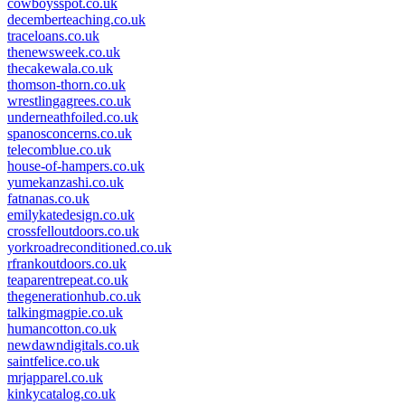
cowboysspot.co.uk
decemberteaching.co.uk
traceloans.co.uk
thenewsweek.co.uk
thecakewala.co.uk
thomson-thorn.co.uk
wrestlingagrees.co.uk
underneathfoiled.co.uk
spanosconcerns.co.uk
telecomblue.co.uk
house-of-hampers.co.uk
yumekanzashi.co.uk
fatnanas.co.uk
emilykatedesign.co.uk
crossfelloutdoors.co.uk
yorkroadreconditioned.co.uk
rfrankoutdoors.co.uk
teaparentrepeat.co.uk
thegenerationhub.co.uk
talkingmagpie.co.uk
humancotton.co.uk
newdawndigitals.co.uk
saintfelice.co.uk
mrjapparel.co.uk
kinkycatalog.co.uk