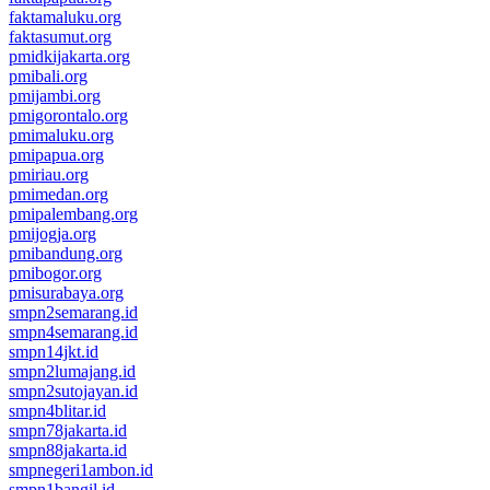
faktamaluku.org
faktasumut.org
pmidkijakarta.org
pmibali.org
pmijambi.org
pmigorontalo.org
pmimaluku.org
pmipapua.org
pmiriau.org
pmimedan.org
pmipalembang.org
pmijogja.org
pmibandung.org
pmibogor.org
pmisurabaya.org
smpn2semarang.id
smpn4semarang.id
smpn14jkt.id
smpn2lumajang.id
smpn2sutojayan.id
smpn4blitar.id
smpn78jakarta.id
smpn88jakarta.id
smpnegeri1ambon.id
smpn1bangil.id