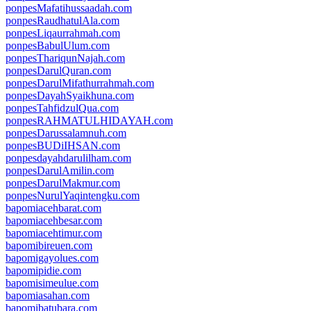
ponpesMafatihussaadah.com
ponpesRaudhatulAla.com
ponpesLiqaurrahmah.com
ponpesBabulUlum.com
ponpesThariqunNajah.com
ponpesDarulQuran.com
ponpesDarulMifathurrahmah.com
ponpesDayahSyaikhuna.com
ponpesTahfidzulQua.com
ponpesRAHMATULHIDAYAH.com
ponpesDarussalamnuh.com
ponpesBUDiIHSAN.com
ponpesdayahdarulilham.com
ponpesDarulAmilin.com
ponpesDarulMakmur.com
ponpesNurulYaqintengku.com
bapomiacehbarat.com
bapomiacehbesar.com
bapomiacehtimur.com
bapomibireuen.com
bapomigayolues.com
bapomipidie.com
bapomisimeulue.com
bapomiasahan.com
bapomibatubara.com