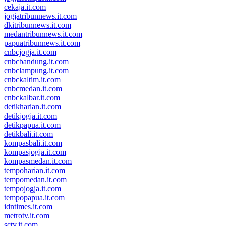
cekaja.it.com
jogjatribunnews.it.com
dkitribunnews.it.com
medantribunnews.it.com
papuatribunnews.it.com
cnbcjogja.it.com
cnbcbandung.it.com
cnbclampung.it.com
cnbckaltim.it.com
cnbcmedan.it.com
cnbckalbar.it.com
detikharian.it.com
detikjogja.it.com
detikpapua.it.com
detikbali.it.com
kompasbali.it.com
kompasjogja.it.com
kompasmedan.it.com
tempoharian.it.com
tempomedan.it.com
tempojogja.it.com
tempopapua.it.com
idntimes.it.com
metrotv.it.com
sctv.it.com