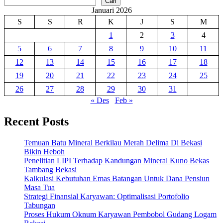
Cari
Januari 2026
S
S
R
K
J
S
M
1
2
3
4
5
6
7
8
9
10
11
12
13
14
15
16
17
18
19
20
21
22
23
24
25
26
27
28
29
30
31
« Des
Feb »
Recent Posts
Temuan Batu Mineral Berkilau Merah Delima Di Bekasi
Bikin Heboh
Penelitian LIPI Terhadap Kandungan Mineral Kuno Bekas
Tambang Bekasi
Kalkulasi Kebutuhan Emas Batangan Untuk Dana Pensiun
Masa Tua
Strategi Finansial Karyawan: Optimalisasi Portofolio
Tabungan
Proses Hukum Oknum Karyawan Pembobol Gudang Logam