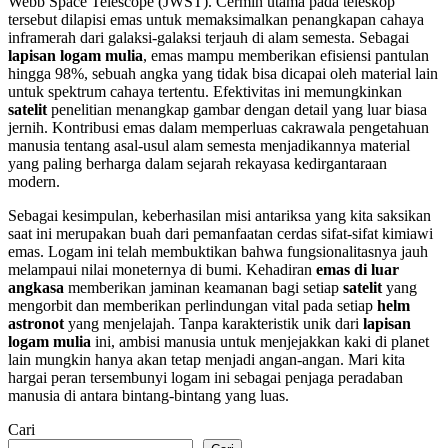
Webb Space Telescope (JWST). Cermin utama pada teleskop
tersebut dilapisi emas untuk memaksimalkan penangkapan cahaya
inframerah dari galaksi-galaksi terjauh di alam semesta. Sebagai
lapisan logam mulia
, emas mampu memberikan efisiensi pantulan
hingga 98%, sebuah angka yang tidak bisa dicapai oleh material lain
untuk spektrum cahaya tertentu. Efektivitas ini memungkinkan
satelit
penelitian menangkap gambar dengan detail yang luar biasa
jernih. Kontribusi emas dalam memperluas cakrawala pengetahuan
manusia tentang asal-usul alam semesta menjadikannya material
yang paling berharga dalam sejarah rekayasa kedirgantaraan
modern.
Sebagai kesimpulan, keberhasilan misi antariksa yang kita saksikan
saat ini merupakan buah dari pemanfaatan cerdas sifat-sifat kimiawi
emas. Logam ini telah membuktikan bahwa fungsionalitasnya jauh
melampaui nilai moneternya di bumi. Kehadiran
emas di luar
angkasa
memberikan jaminan keamanan bagi setiap
satelit
yang
mengorbit dan memberikan perlindungan vital pada setiap
helm
astronot
yang menjelajah. Tanpa karakteristik unik dari
lapisan
logam mulia
ini, ambisi manusia untuk menjejakkan kaki di planet
lain mungkin hanya akan tetap menjadi angan-angan. Mari kita
hargai peran tersembunyi logam ini sebagai penjaga peradaban
manusia di antara bintang-bintang yang luas.
Cari