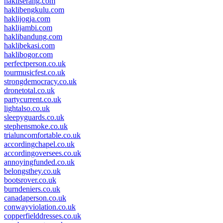
hakliserang.com
haklibengkulu.com
haklijogja.com
haklijambi.com
haklibandung.com
haklibekasi.com
haklibogor.com
perfectperson.co.uk
tourmusicfest.co.uk
strongdemocracy.co.uk
dronetotal.co.uk
partycurrent.co.uk
lightalso.co.uk
sleepyguards.co.uk
stephensmoke.co.uk
trialuncomfortable.co.uk
accordingchapel.co.uk
accordingoversees.co.uk
annoyingfunded.co.uk
belongsthey.co.uk
bootsrover.co.uk
burndeniers.co.uk
canadaperson.co.uk
conwayviolation.co.uk
copperfielddresses.co.uk