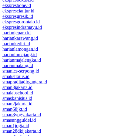
ekspresbone.id
eksprescianjur.id
ekspresgresik.id
ekspresgorontalo.id
ekspresindramayu.id
harianjepara.id
hariankarawang.id
hariankediri.id
harianlamongan.id
harianlumajang.id
harianmajalengka.id
harianmalang.id
smanics-serpong.id
smakstlouis.id
smapraditadirgantara.id
sman8jakarta.id
smalabschool.id
smaskanisius.id
sman2jakarta.id
sman68jkt.id
sman8yogyakarta.id
smasungguldel.id
sman1jogja.id
sman28dkijakarta.id