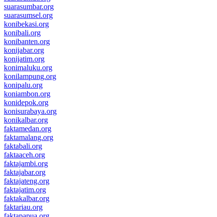
suarasumbar.org
suarasumsel.org
konibekasi.org
konibali.org
konibanten.org
konijabar.org
konijatim.org
konimaluku.org
konilampung.org
konipalu.org
koniambon.org
konidepok.org
konisurabaya.org
konikalbar.org
faktamedan.org
faktamalang.org
faktabali.org
faktaaceh.org
faktajambi.org
faktajabar.org
faktajateng.org
faktajatim.org
faktakalbar.org
faktariau.org
faktapapua.org