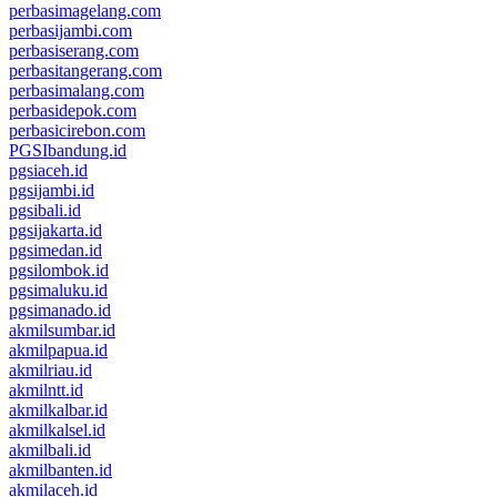
perbasimagelang.com
perbasijambi.com
perbasiserang.com
perbasitangerang.com
perbasimalang.com
perbasidepok.com
perbasicirebon.com
PGSIbandung.id
pgsiaceh.id
pgsijambi.id
pgsibali.id
pgsijakarta.id
pgsimedan.id
pgsilombok.id
pgsimaluku.id
pgsimanado.id
akmilsumbar.id
akmilpapua.id
akmilriau.id
akmilntt.id
akmilkalbar.id
akmilkalsel.id
akmilbali.id
akmilbanten.id
akmilaceh.id